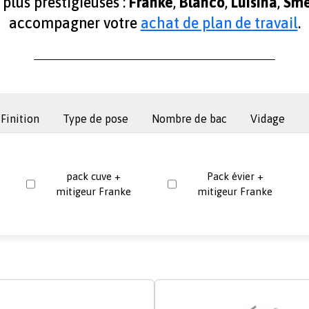
plus prestigieuses :
Franke
,
Blanco
,
Luisina
,
Sm
accompagner votre
achat de plan de travail
.
Finition
Type de pose
Nombre de bac
Vidage
pack cuve +
Pack évier +
mitigeur Franke
mitigeur Franke