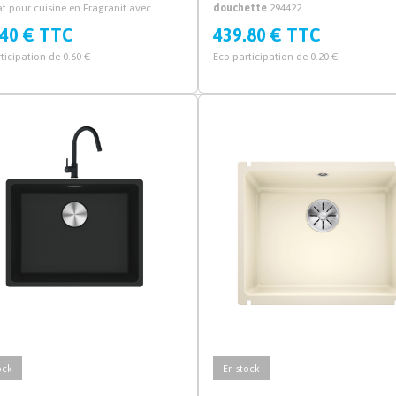
t pour cuisine en Fragranit avec
douchette
294422
 manuel et syphon.
.40 € TTC
439.80 € TTC
ticipation de 0.60 €
Eco participation de 0.20 €
ock
En stock