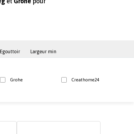
eg
et
Grohe
pour
Egouttoir
Largeur min
Grohe
Creathome24