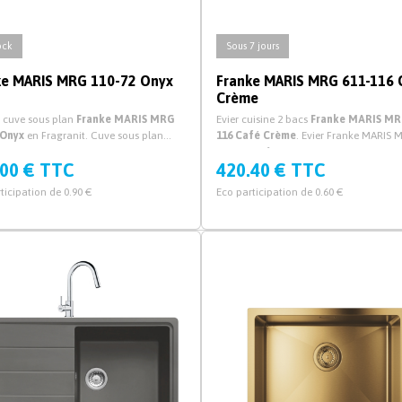
ock
Sous 7 jours
ke MARIS MRG 110-72 Onyx
Franke MARIS MRG 611-116 
Crème
 cuve sous plan
Franke MARIS MRG
Evier cuisine 2 bacs
Franke MARIS MR
 Onyx
en Fragranit. Cuve sous plan
116 Café Crème
. Evier Franke MARIS 
 MARIS MRG 110-72 Onyx pour cuisine
611-116 Café Crème pour cuisine en Fr
.00 € TTC
420.40 € TTC
idage manuel ou automatique.
avec vidage manuel et syphon.
ticipation de 0.90 €
Eco participation de 0.60 €