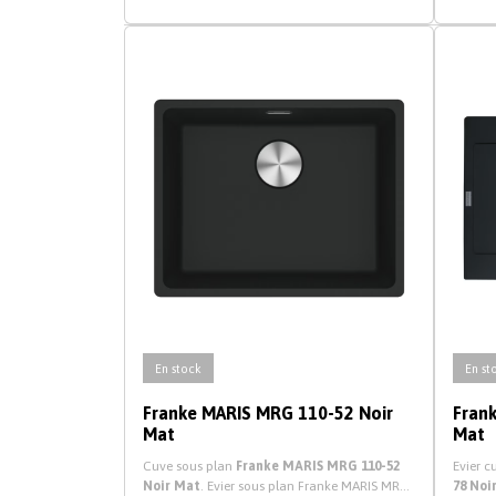
En stock
En st
Franke MARIS MRG 110-52 Noir
Fran
Mat
Mat
Cuve sous plan
Franke MARIS MRG 110-52
Evier c
Noir Mat
. Evier sous plan Franke MARIS MRG
78 Noi