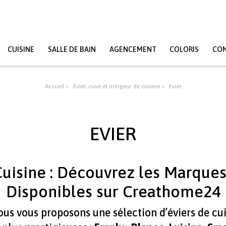
CUISINE
SALLE DE BAIN
AGENCEMENT
COLORIS
CO
Accueil
Evier, cuve et mitigeur de cuisine
Evier
EVIER
Cuisine : Découvrez les Marqu
Disponibles sur Creathome24
nous vous proposons une sélection d’éviers de 