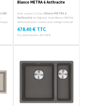
Blanco METRA 6 Anthracite
BLINE
Evier cuisine 1.5 bacs
Blanco METRA 6
n
Anthracite
en Silgranit. Evier Blanco METRA 6
amique
Anthracite pour cuisine avec vidage manuel
on.
ou automatique et syphon.
478.40 € TTC
Eco participation de 0.60 €