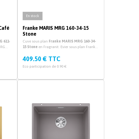
En stock
Café
Franke MARIS MRG 160-34-15
Stone
G 611-
Cuve sous plan
Franke MARIS MRG 160-34-
MRG
15 Stone
en Fragranit. Evier sous plan Franke
agranit
MARIS MRG 160-34-15 Stone pour cuisine avec
409.50 € TTC
vidage automatique.
Eco participation de 0.90 €