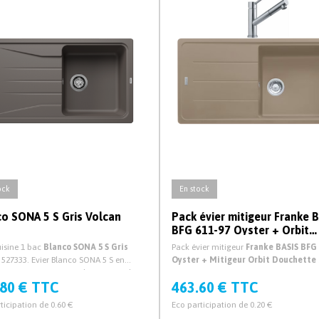
ock
En stock
o SONA 5 S Gris Volcan
Pack évier mitigeur Franke 
BFG 611-97 Oyster + Orbit
Douchette
uisine 1 bac
Blanco SONA 5 S Gris
Pack évier mitigeur
Franke BASIS BFG 
527333. Evier Blanco SONA 5 S en
Oyster + Mitigeur Orbit Douchette
it pour cuisine avec vidage manuel et
.80 € TTC
463.60 € TTC
.
ticipation de 0.60 €
Eco participation de 0.20 €