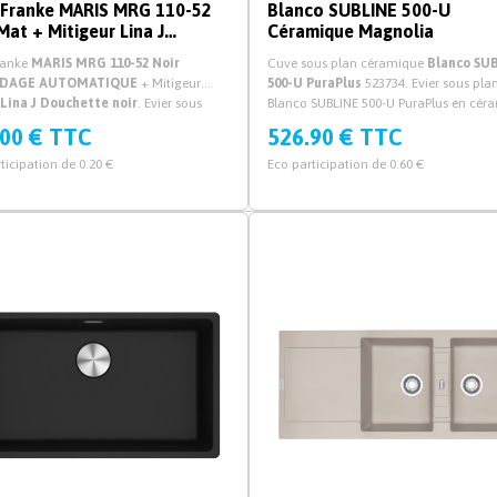
 Franke MARIS MRG 110-52
Blanco SUBLINE 500-U
Mat + Mitigeur Lina J
Céramique Magnolia
hette
ranke
MARIS MRG 110-52 Noir
Cuve sous plan céramique
Blanco SU
IDAGE AUTOMATIQUE
+ Mitigeur
500-U PuraPlus
523734. Evier sous pla
Lina J Douchette noir
. Evier sous
Blanco SUBLINE 500-U PuraPlus en cér
ris avec mitigeur cuisine prix pack!
Magnolia avec vidage manuel et syph
.00 € TTC
526.90 € TTC
ticipation de 0.20 €
Eco participation de 0.60 €