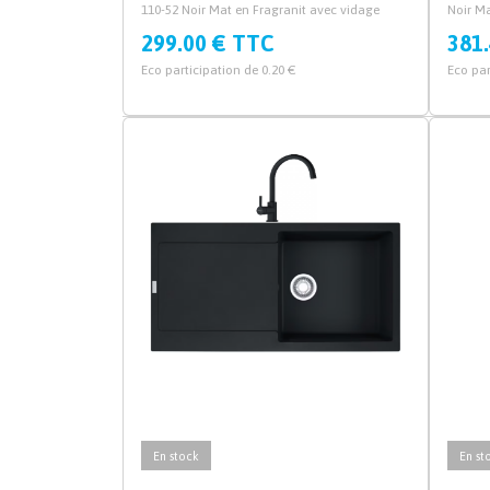
110-52 Noir Mat en Fragranit avec vidage
Noir Ma
manuel ou automatique.
vidage
299.00 € TTC
381
Eco participation de 0.20 €
Eco par
En stock
En st