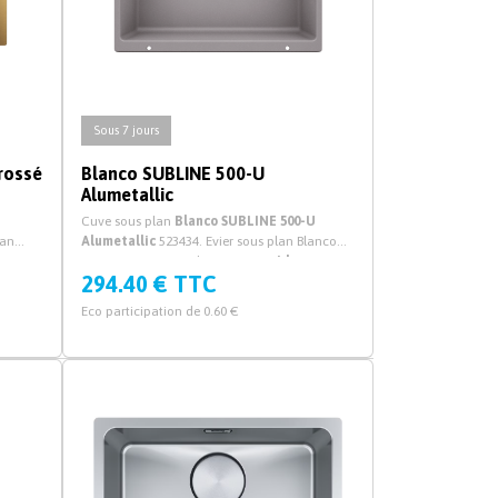
Sous 7 jours
rossé
Blanco SUBLINE 500-U
Alumetallic
Cuve sous plan
Blanco SUBLINE 500-U
lan
Alumetallic
523434. Evier sous plan Blanco
K700U
SUBLINE 500-U en Silgranit avec
vidage
294.40 € TTC
eur de
manuel
et syphon.
Eco participation de 0.60 €