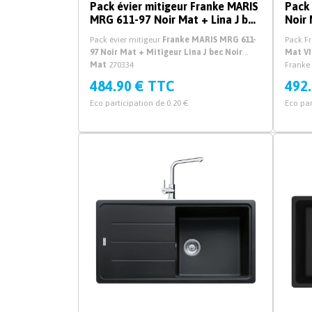
Pack évier mitigeur Franke MARIS
Pack
MRG 611-97 Noir Mat + Lina J bec
Noir 
Noir Mat
Douc
Pack évier mitigeur
Franke MARIS MRG 611-
Pack F
97 Noir Mat + Mitigeur Lina J bec Noir
Mat
V
Mat
270334
Franke
plan Ma
484.90 € TTC
492
Eco participation de 0.20 €
Eco par