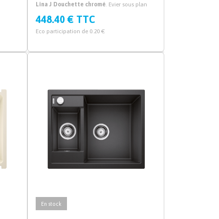
Lina J Douchette chromé
. Evier sous plan
Maris avec mitigeur cuisine prix pack!
448.40 € TTC
Eco participation de 0.20 €
En stock