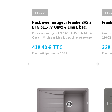
En stock
En st
Pack évier mitigeur Franke BASIS
Fran
BFG 611-97 Onyx + Lina L bec
chromé
Pack évier mitigeur
Franke BASIS BFG 611-97
Grande
Onyx + Mitigeur Lina L bec chromé
307610
110-72
Franke
419.40 € TTC
329
avec v
Eco participation de 0.20 €
Eco par