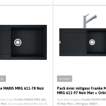
ock
En stock
ke MARIS MRG 611-78 Noir
Pack évier mitigeur Franke 
MRG 611-97 Noir Mat + Orbi
Douchette
uisine 1 bac
Franke MARIS MRG 611-
Pack évier mitigeur
Franke MARIS MRG
r Mat.
Evier Franke MARIS MRG 611-78
97 Noir Mat + Mitigeur ORBIT