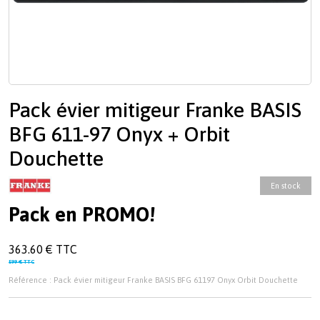
Pack évier mitigeur Franke BASIS
BFG 611-97 Onyx + Orbit
Douchette
En stock
Pack en PROMO!
363.60 € TTC
599 € TTC
Référence : Pack évier mitigeur Franke BASIS BFG 61197 Onyx Orbit Douchette