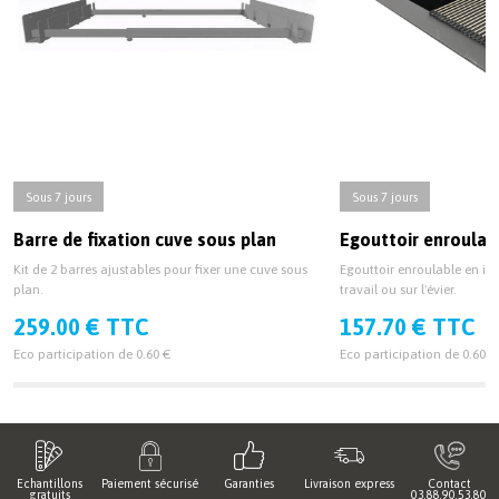
Sous 7 jours
Sous 7 jours
Barre de fixation cuve sous plan
Egouttoir enroulab
Kit de 2 barres ajustables pour fixer une cuve sous
Egouttoir enroulable en ino
plan.
travail ou sur l'évier.
259.00 € TTC
157.70 € TTC
Eco participation de 0.60 €
Eco participation de 0.60 €
Echantillons
Paiement sécurisé
Garanties
Livraison express
Contact
gratuits
03.88.90.53.80