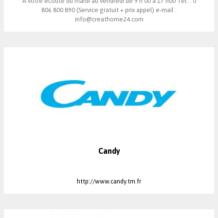
A votre écoute du mardi au vendredi de 9 h 00 à 17 h00 Tél. : 0
806 800 890 (Service gratuit + prix appel) e-mail :
info@creathome24.com
Candy
http://www.candy.tm.fr