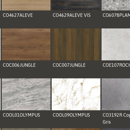
CO4627ALEVE
CO4629ALEVE VIS
CO6078PLA
COC006JUNGLE
COC007JUNGLE
COE107ROC
COOL01OLYMPUS
COOL09OLYMPUS
CO3192R Cop
Gris