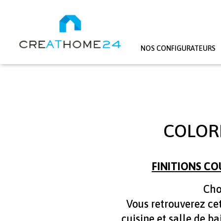
NOS CONFIGURATEURS
Aller au contenu principal
COLORI
FINITIONS CO
Cho
Vous retrouverez ce
cuisine et salle de 