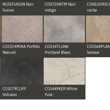
N105FUSION Noir
CO0720NTM Noir
CON105ROCH
Fusion
indigo
roche
CO3324MIKA Porfido
CO3347LUNA
CO5568PLA
Naturel
Portland Blanc
Sansea
CO3279CLIFF
CO3449KER White
Volcanic
Yule