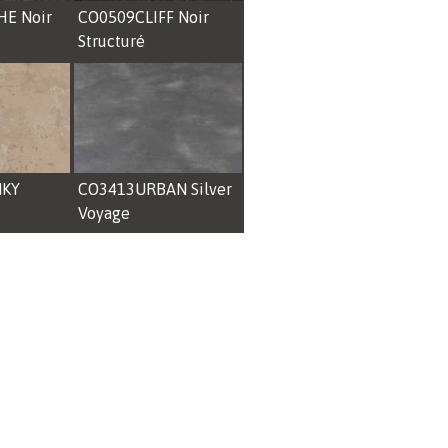
E Noir
CO0509CLIFF Noir
Structuré
NKY
CO3413URBAN Silver
Voyage