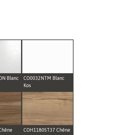
ON Blanc
CO0032NTM Blanc
Kos
Chêne
COH1180ST37 Chêne