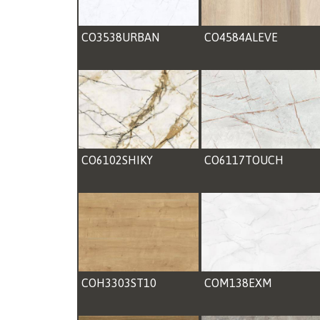
CO3538URBAN
CO4584ALEVE
CO6102SHIKY
CO6117TOUCH
COH3303ST10
COM138EXM