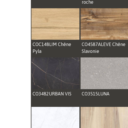
roche
COC148LIM Chêne
CO4587ALEVE Chêne
Pyla
Slavonie
CO3482URBAN VIS
CO3515LUNA