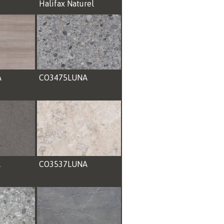
Halifax Naturel
A
CO3475LUNA
A
CO3537LUNA