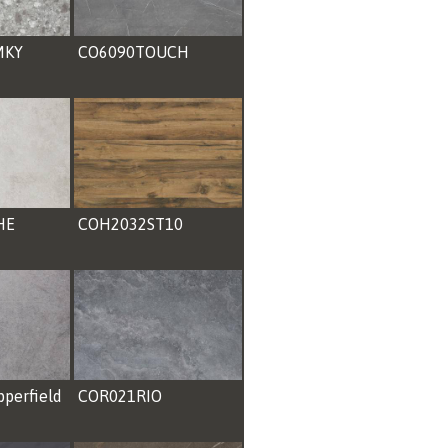
MKY
CO6090TOUCH
HE
COH2032ST10
perfield
COR021RIO