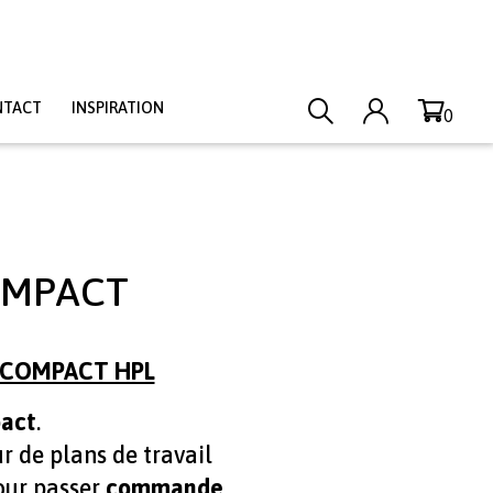
NTACT
INSPIRATION
0
COMPACT
L COMPACT HPL
pact
.
r de plans de travail
ur passer
commande