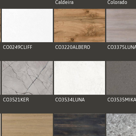
Caldeira
Colorado
CO0249CLIFF
CO3220ALBERO
CO3375LUN
CO3521KER
CO3534LUNA
CO3535MIK