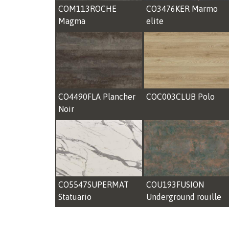
COM113ROCHE
CO3476KER Marmo
Magma
elite
CO4490FLA Plancher
COC003CLUB Polo
Noir
CO5547SUPERMAT
COU193FUSION
Statuario
Underground rouille