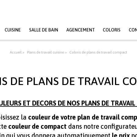
CUISINE
SALLE DE BAIN
AGENCEMENT
COLORIS
CO
Accueil
Plans de travail cuisine
Coloris de plans de travail compact
S DE PLANS DE TRAVAIL 
ULEURS ET DECORS DE NOS PLANS DE TRAVAI
isissez la
couleur de votre plan de travail com
tte
couleur de compact
dans notre configurateu
bain qui vous donnera automatiquement
le prix
po