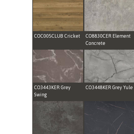
COC005CLUB Cricket
CO8830CER Element
Concrete
CO3443KER Grey
CO3448KER Grey Yule
Swing