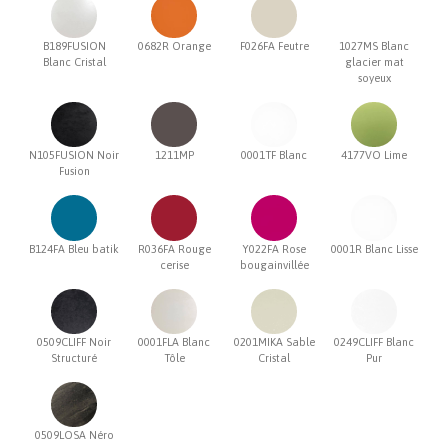
B189FUSION
0682R Orange
F026FA Feutre
1027MS Blanc
Blanc Cristal
glacier mat
soyeux
N105FUSION Noir
1211MP
0001TF Blanc
4177VO Lime
Fusion
B124FA Bleu batik
R036FA Rouge
Y022FA Rose
0001R Blanc Lisse
cerise
bougainvillée
0509CLIFF Noir
0001FLA Blanc
0201MIKA Sable
0249CLIFF Blanc
Structuré
Tôle
Cristal
Pur
0509LOSA Néro