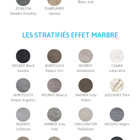
Blanc mat
3518LOSA
5568PLAMKY
Basalto Roisetta
Sansea
LES STRATIFIÉS EFFET MARBRE
3452KER Black
6089TOUCH
R018RIO
C166FA
kandia
Kaspio Oro
Amazzonia
Calacatta
6090TOUCH
R019RIO Bianco
3445KER Grey
6102SHIKY Elite
Kaspio Argento
Pulpis
R020RIO
3448KER Grey
CA01CANYON
R021RIO Negro
Solimoes
Yule
Palladium