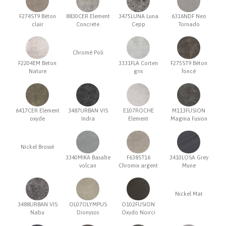
F274ST9 Béton
8830CER Element
3475LUNA Luna
6316NDF Neo
clair
Concrete
Cepp
Tornado
Chromé Poli
F2204EM Beton
3331FLA Corten
F275ST9 Béton
Nature
gris
foncé
6417CER Element
3487URBAN VIS
E107ROCHE
M113FUSION
oxyde
Indra
Element
Magma Fusion
Nickel Brossé
3340MIKA Basalte
F638ST16
3410LOSA Grey
volcan
Chromix argent
Mune
Nickel Mat
3488URBAN VIS
OL07OLYMPUS
O102FUSION
Nabu
Dionysos
Oxydo Noirci