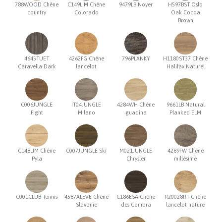
788WOOD Chêne
C149LIM Chêne
9479LB Noyer
H597BST Oslo
country
Colorado
Oak Cocoa
Brown
4645TUET
4262FG Chêne
796PLANKY
H1180ST37 Chêne
Caravella Dark
lancelot
Halifax Naturel
C006JUNGLE
IT04JUNGLE
4284WH Chêne
9661LB Natural
Fight
Milano
guadina
Planked ELM
C148LIM Chêne
C007JUNGLE Ski
M021JUNGLE
4289FW Chêne
Pyla
Chrysler
millésime
C001CLUB Tennis
4587ALEVE Chêne
C186ESA Chêne
R20028RT Chêne
Slavonie
des Combra
lancelot nature