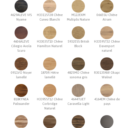
4629ALEVE VIS
H3311ST28 Chêne
M122EXM
0665SU Chêne
Nyame
Cuneo Blanchi
Multiplis Nature
Atram
4606ALEVE
H3303ST10 Chêne
5932ESS British
H3359ST32 Chêne
Ciliegio Avola
Hamilton Naturel
Block
Davenport
Scuro
naturel
0911VO Noyer
1870R Hêtre
4825MO Chêne
R30135NW Okapi
lamellé
lamellé
sonoma gris
Walnut
818KYNEA
H3395ST12 Chêne
4644TUET
4164EM Chêne de
Palissander
Corbridge
Caravella Light
pays
Naturel