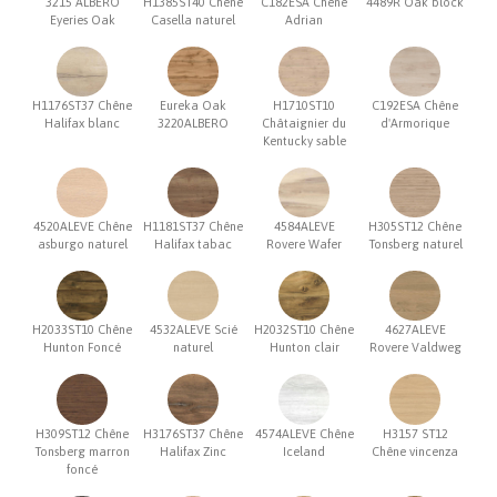
3215 ALBERO
H1385ST40 Chêne
C182ESA Chêne
4489R Oak block
Eyeries Oak
Casella naturel
Adrian
H1176ST37 Chêne
Eureka Oak
H1710ST10
C192ESA Chêne
Halifax blanc
3220ALBERO
Châtaignier du
d'Armorique
Kentucky sable
4520ALEVE Chêne
H1181ST37 Chêne
4584ALEVE
H305ST12 Chêne
asburgo naturel
Halifax tabac
Rovere Wafer
Tonsberg naturel
H2033ST10 Chêne
4532ALEVE Scié
H2032ST10 Chêne
4627ALEVE
Hunton Foncé
naturel
Hunton clair
Rovere Valdweg
H309ST12 Chêne
H3176ST37 Chêne
4574ALEVE Chêne
H3157 ST12
Tonsberg marron
Halifax Zinc
Iceland
Chêne vincenza
foncé