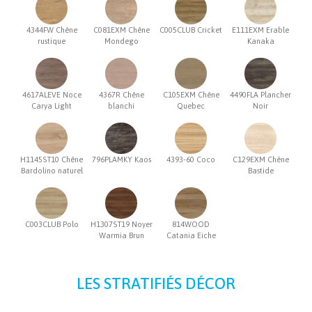
4344FW Chêne
C081EXM Chêne
C005CLUB Cricket
E111EXM Erable
rustique
Mondego
Kanaka
4617ALEVE Noce
4367R Chêne
C105EXM Chêne
4490FLA Plancher
Carya Light
blanchi
Quebec
Noir
H1145ST10 Chêne
796PLAMKY Kaos
4393-60 Coco
C129EXM Chêne
Bardolino naturel
Bastide
C003CLUB Polo
H1307ST19 Noyer
814WOOD
Warmia Brun
Catania Eiche
LES STRATIFIÉS DÉCOR