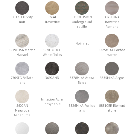
3317TEX Sixty
3526AET
U193FUSION
3375LUNA
noir
Travertine
Underground
Travertino
rouille
Romano
Noir mat
3519LOSA Marmo
5570TOUCH
3325MIKA Porfido
Macael
White Flakes
marron
7709FG Bellato
3690AHD
3378MIKA Atena
3535MIKA Argos
gris
Beige
Imitation Acier
Inoxydable
5600AN
3326MIKA Porfido
8831CER Element
Magnolia
gris
stone
Annapurna