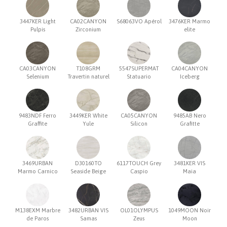
3447KER Light
CA02CANYON
S68063VO Apérol
3476KER Marmo
Pulpis
Zirconium
elite
CA03CANYON
T108GRM
5547SUPERMAT
CA04CANYON
Selenium
Travertin naturel
Statuario
Iceberg
9483NDF Ferro
3449KER White
CA05CANYON
9485AB Nero
Graffite
Yule
Silicon
Grafitte
3469URBAN
D30160TO
6117TOUCH Grey
3481KER VIS
Marmo Carnico
Seaside Beige
Caspio
Maia
M138EXM Marbre
3482URBAN VIS
OL01OLYMPUS
1049MOON Noir
de Paros
Samas
Zeus
Moon