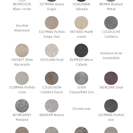
B070ROCHE
3379MIKA Atena
3536URBAN
B099FA Brushed
Blanc roche
Grigio
Sabada
Metal
Anodisé
Aluminium
3327MIKA Porfido
9477ARD Marfil
C151ROCHE
beige clair
cream
Caldeira
Imitation Acier
Inoxydable
3425AET Silver
3537LUNA Rodi
B199EXM Beton
Nacarado
Calade
3328MIKA Porfido
C151FUSION
3192R
3428LUNA Oxun
craie
Caldeira fusion
Copperfield Gris
Chrome mat
6078PLAMKY
B200EXM Boston
3329MIKA Porfido
Mailand
noir