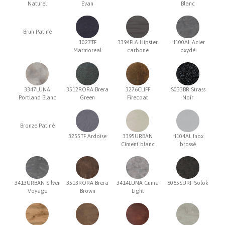
Naturel
Evan
Blanc
Brun Patiné
1027TF
3394FLA Hipster
H100AL Acier
Marmoreal
carbone
oxydé
3347LUNA
3512RORA Brera
3276CLIFF
S033BR Strass
Portland Blanc
Green
Firecoat
Noir
Bronze Patiné
3255TF Ardoise
3395URBAN
H104AL Inox
Ciment blanc
brossé
3413URBAN Silver
3513RORA Brera
3414LUNA Cuma
S065SURF Solok
Voyage
Brown
Light