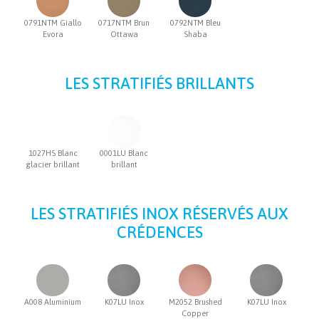
0791NTM Giallo
0717NTM Brun
0792NTM Bleu
Evora
Ottawa
Shaba
LES STRATIFIÉS BRILLANTS
1027HS Blanc
0001LU Blanc
glacier brillant
brillant
LES STRATIFIÉS INOX RÉSERVÉS AUX
CRÉDENCES
A008 Aluminium
K07LU Inox
M2052 Brushed
K07LU Inox
Copper