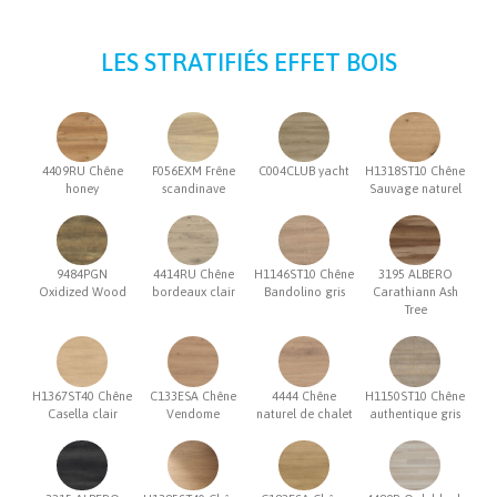
LES STRATIFIÉS EFFET BOIS
4409RU Chêne
F056EXM Frêne
C004CLUB yacht
H1318ST10 Chêne
honey
scandinave
Sauvage naturel
9484PGN
4414RU Chêne
H1146ST10 Chêne
3195 ALBERO
Oxidized Wood
bordeaux clair
Bandolino gris
Carathiann Ash
Tree
H1367ST40 Chêne
C133ESA Chêne
4444 Chêne
H1150ST10 Chêne
Casella clair
Vendome
naturel de chalet
authentique gris