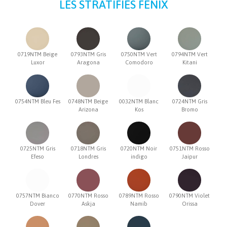
LES STRATIFIÉS FENIX
0719NTM Beige
0793NTM Gris
0750NTM Vert
0794NTM Vert
Luxor
Aragona
Comodoro
Kitani
0754NTM Bleu Fes
0748NTM Beige
0032NTM Blanc
0724NTM Gris
Arizona
Kos
Bromo
0725NTM Gris
0718NTM Gris
0720NTM Noir
0751NTM Rosso
Efeso
Londres
indigo
Jaipur
0757NTM Bianco
0770NTM Rosso
0789NTM Rosso
0790NTM Violet
Dover
Askja
Namib
Orissa