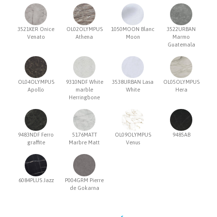
3521KER Onice
OL02OLYMPUS
1050MOON Blanc
3522URBAN
Venato
Athena
Moon
Marmo
Guatemala
OL04OLYMPUS
9310NDF White
3538URBAN Lasa
OL05OLYMPUS
Apollo
marble
White
Hera
Herringbone
9483NDF Ferro
5176MATT
OL09OLYMPUS
9485AB
graffite
Marbre Matt
Venus
6084PLUS Jazz
P004GRM Pierre
de Gokarna