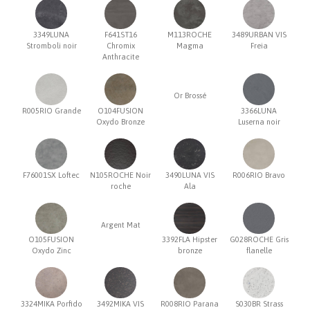
3349LUNA
F641ST16
M113ROCHE
3489URBAN VIS
Stromboli noir
Chromix
Magma
Freia
Anthracite
Or Brossé
R005RIO Grande
O104FUSION
3366LUNA
Oxydo Bronze
Luserna noir
F76001SX Loftec
N105ROCHE Noir
3490LUNA VIS
R006RIO Bravo
roche
Ala
Argent Mat
O105FUSION
3392FLA Hipster
G028ROCHE Gris
Oxydo Zinc
bronze
flanelle
3324MIKA Porfido
3492MIKA VIS
R008RIO Parana
S030BR Strass