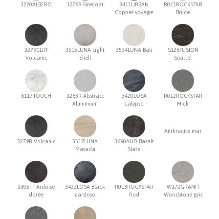
3220ALBERO
3276R Firecoat
3411URBAN
R011ROCKSTAR
Copper voyage
Bruce
3279CLIFF
3515LUNA Light
3534LUNA Bali
S126FUSION
Volcanic
Shell
Seattel
6117TOUCH
3283R Abstract
3420LOSA
R012ROCKSTAR
Aluminium
Calypso
Mick
Anthracite mat
3279R Volcanic
3517LUNA
3690AHD Basalt
Masada
Slate
3305TF Ardoise
3432LOSA Black
R013ROCKSTAR
W172GRANIT
dorée
cardoso
Rod
Woodstone gris