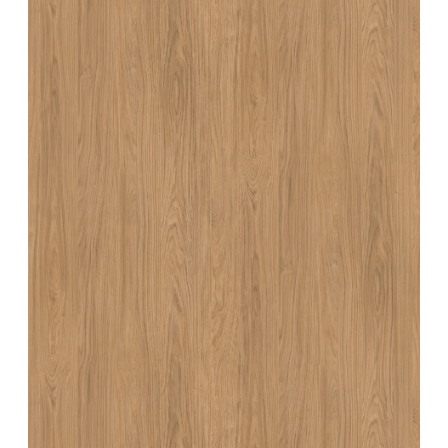
CHÊNE CASELLA NATUREL - H1385ST40
CHÊNE CASELLA NATUREL
En stock
Vente sur-mesure Chêne Casella naturel
Référence : H1385ST40 Chêne Casella naturel - 68.40 € T.T.C. / m²
Hauteur (mm)