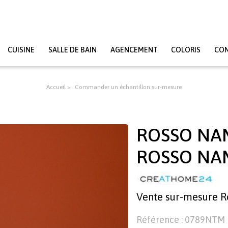
CUISINE
SALLE DE BAIN
AGENCEMENT
COLORIS
CO
Accueil
Commander un échantillon sur-mesure
ROSSO NAM
ROSSO NA
Vente sur-mesure 
Référence : 0789NTM R