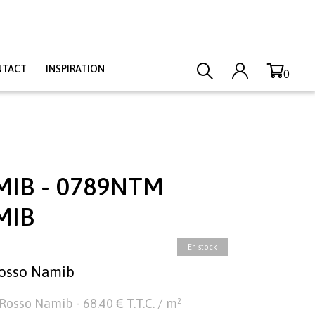
NTACT
INSPIRATION
0
IB - 0789NTM
MIB
En stock
Rosso Namib
osso Namib - 68.40 € T.T.C. / m²