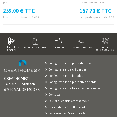
plan.
travail ou sur l'évier.
259.00 € TTC
157.70 € TTC
Eco participation de 0.60 €
Eco participation de 0.60 €
Echantillons
Paiement sécurisé
Garanties
Livraison express
Contact
gratuits
03.88.90.53.80
Configurateur de plans de travail
Configurateur de crédences
Configurateur de façades
CREATHOME24
Configurateur de plateaux de table
16 rue du Rothbach
Configurateur de tablettes de fenêtre
67350 VAL DE MODER
Contacts
Pourquoi choisir Creathome24
La qualité by Creathome24
Les garanties Creathome24