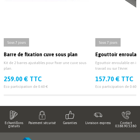
Sous 7 jours
Sous 7 jours
Barre de fixation cuve sous plan
Egouttoir enroulab
Kit de 2 barres ajustables pour fixer une cuve sous
Egouttoir enroulable en ino
plan.
travail ou sur l'évier.
259.00 € TTC
157.70 € TTC
Eco participation de 0.60 €
Eco participation de 0.60 €
Echantillons
Paiement sécurisé
Garanties
Livraison express
Contact
gratuits
03.88.90.53.80