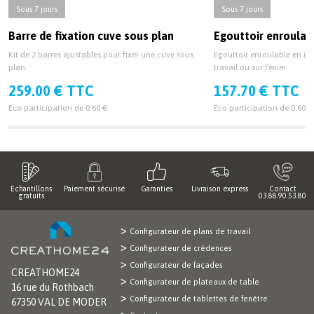
Sous 7 jours
Sous 7 jours
Barre de fixation cuve sous plan
Egouttoir enroulab
Kit de 2 barres ajustables pour fixer une cuve sous
Egouttoir enroulable en ino
plan.
travail ou sur l'évier.
259.00 € TTC
157.70 € TTC
Eco participation de 0.60 €
Eco participation de 0.60 €
Echantillons
Paiement sécurisé
Garanties
Livraison express
Contact
gratuits
03.88.90.53.80
Configurateur de plans de travail
Configurateur de crédences
Configurateur de façades
CREATHOME24
Configurateur de plateaux de table
16 rue du Rothbach
Configurateur de tablettes de fenêtre
67350 VAL DE MODER