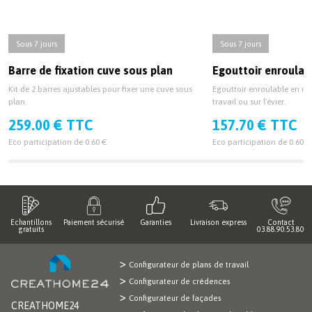
Sous 7 jours
Sous 7 jours
Barre de fixation cuve sous plan
Egouttoir enroulab
Kit de 2 barres ajustables pour fixer une cuve sous
Egouttoir enroulable en ino
plan.
travail ou sur l'évier.
259.00 € TTC
157.70 € TTC
Eco participation de 0.60 €
Eco participation de 0.60 €
Echantillons
Paiement sécurisé
Garanties
Livraison express
Contact
gratuits
03.88.90.53.80
Configurateur de plans de travail
Configurateur de crédences
Configurateur de façades
CREATHOME24