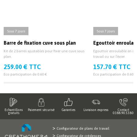
Sous 7 jours
Sous 7 jours
Barre de fixation cuve sous plan
Egouttoir enroulab
Kit de 2 barres ajustables pour fixer une cuve sous
Egouttoir enroulable en ino
plan.
travail ou sur l'évier.
259.00 € TTC
157.70 € TTC
Eco participation de 0.60 €
Eco participation de 0.60 €
Echantillons
Paiement sécurisé
Garanties
Livraison express
Contact
gratuits
03.88.90.53.80
Configurateur de plans de travail
Configurateur de crédences