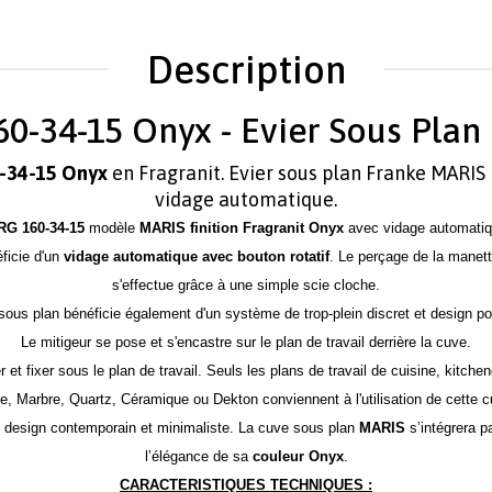
Description
-34-15 Onyx - Evier Sous Plan
-34-15 Onyx
en Fragranit. Evier sous plan Franke MARI
vidage automatique.
RG 160-34-15
modèle
MARIS
finition Fragranit Onyx
avec vidage automatique
ficie d'un
vidage automatique avec bouton rotatif
. Le perçage de la manette
s'effectue grâce à une simple scie cloche.
 sous plan bénéficie également d'un système de trop-plein discret et design p
Le mitigeur se pose et s'encastre sur le plan de travail derrière la cuve.
r et fixer sous le plan de travail. Seuls les plans de travail de cuisine, kitch
le, Marbre, Quartz, Céramique ou Dekton conviennent à l'utilisation de cette 
le design contemporain et minimaliste. La cuve sous plan
MARIS
s’intégrera p
l’élégance de sa
couleur Onyx
.
CARACTERISTIQUES TECHNIQUES :