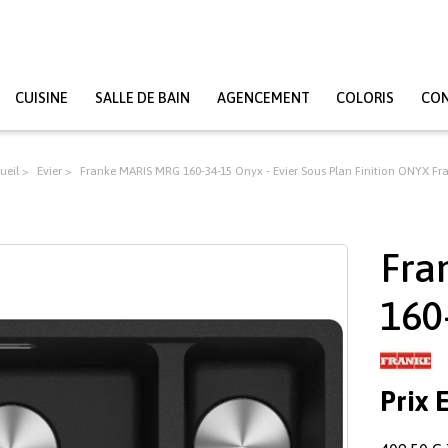
CUISINE
SALLE DE BAIN
AGENCEMENT
COLORIS
CO
ueil
Evier
Franke MARIS MRG 160-34-15 Onyx - Evier Sous Plan Finition ONYX Fr
Fra
160
Prix 