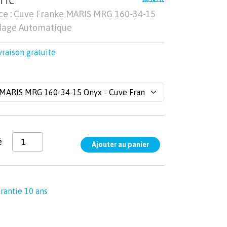
 TTC
599.2 € TTC
ce : Cuve Franke MARIS MRG 160-34-15
dage Automatique
vraison gratuite
é
rantie 10 ans