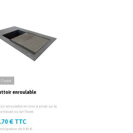
 7 jours
ttoir enroulable
oir enroulable en inox à poser sur le
e travail ou sur l'évier.
.70 € TTC
rticipation de 0.60 €