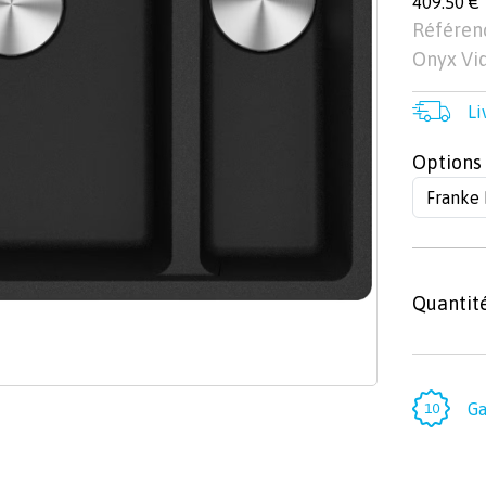
409.50 €
Référen
Onyx Vi
Li
Options
Quantit
Ga