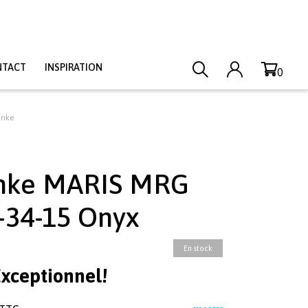
NTACT
INSPIRATION
0
anke
nke MARIS MRG
-34-15 Onyx
En stock
Exceptionnel!