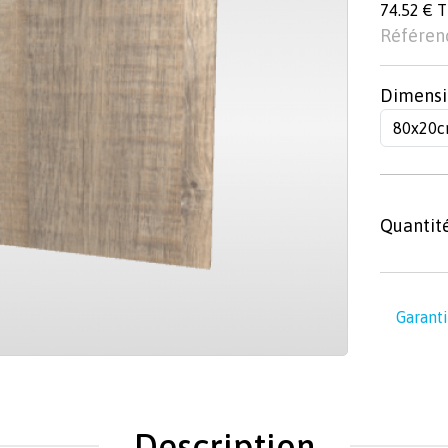
74.52 € 
Référen
Dimensi
Quantit
Garanti
Description