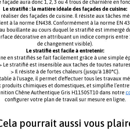
 façade aura donc 1, 2, 3 ou 4 trous de charnière en fonct
Le stratifié : la matière idéale des façades de cuisine:
s réaliser des façades de cuisine. Il résiste aux tâches 
ndent à la norme EN438. Conformément à la norme EN 438 
au bouillante au cours duquel le stratifié est immergé d
rface décorative en attribuant un indice compris entre 
de changement visible).
Le stratifié est facile à entretenir:
ine en stratifiés se fait facilement grâce à une simple 
> Le stratifié est insensible aux taches de toutes natures
> Il résiste à de fortes chaleurs (jusqu'à 180°C).
table à l'usage, il permet d'effectuer tous les travaux 
ux produits chimiques et domestiques, et simplifie l’entre
inition Chêne Authentique Gris H1150ST10 dans notre
c
configurer votre plan de travail sur mesure en ligne.
Cela pourrait aussi vous plair