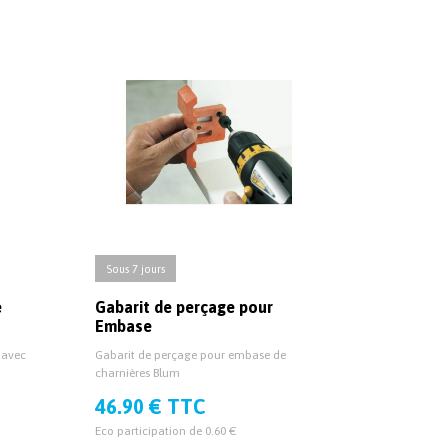
Sous 7 jours
e
Gabarit de perçage pour
Embase
 avec
Gabarit de perçage pour embase de
charnières Blum
46.90 € TTC
Eco participation de 0.60 €