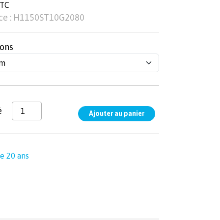
TTC
ce : H1150ST10G2080
ons
é
e 20 ans