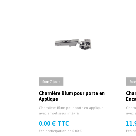
Sous 7 jours
Sous
Charnière Blum pour porte en
Char
Applique
Enc
Charnières Blum pour porte en applique
Charn
avec amortisseur intégré.
avec a
0.00 € TTC
11.
Eco participation de 0.00 €
Eco pa