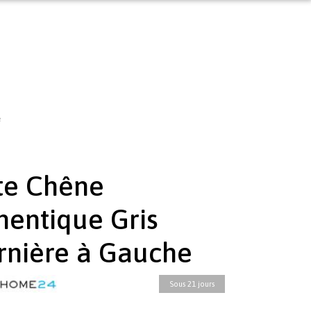
e
te Chêne
hentique Gris
rnière à Gauche
Sous 21 jours