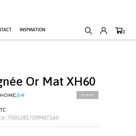
NTACT
INSPIRATION
0
gnée Or Mat XH60
En stock
TTC
ce : F003281/ORMAT160