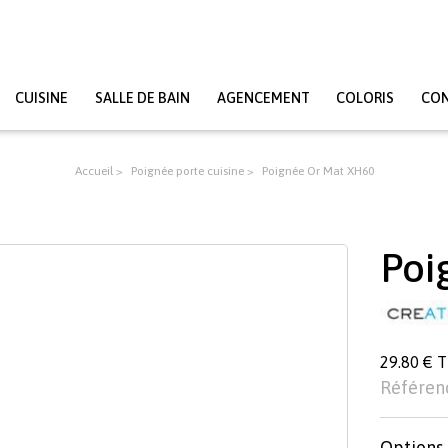
CUISINE
SALLE DE BAIN
AGENCEMENT
COLORIS
CO
Accueil
Poignée porte cuisine
Poignée Or Mat XH60
Poi
29.80 € 
Référen
Options