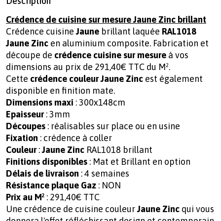
Description
Crédence de cuisine sur mesure Jaune Zinc brillant
Crédence cuisine
Jaune
brillant laquée
RAL1018
Jaune Zinc
en aluminium composite. Fabrication et
découpe de
crédence cuisine sur mesure
à vos
dimensions au prix de 291,40€ TTC du M².
Cette
crédence couleur Jaune Zinc
est également
disponible en finition mate.
Dimensions maxi
: 300x148cm
Epaisseur
: 3mm
Découpes
: réalisables sur place ou en usine
Fixation
: crédence à coller
Couleur
:
Jaune Zinc
RAL1018 brillant
Finitions disponibles
: Mat et Brillant en option
Délais de livraison
: 4 semaines
Résistance plaque Gaz
: NON
Prix au M²
: 291,40€ TTC
Une crédence de cuisine couleur
Jaune Zinc
qui vous
donnera l'effet réfléchissant design et contemporain