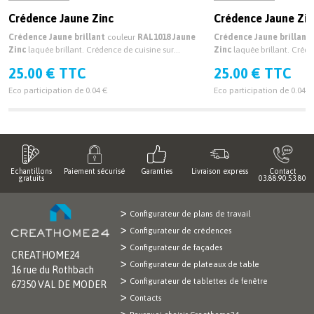
Crédence Jaune Zinc
Crédence Jaune Zin
Crédence Jaune brillant
couleur
RAL1018 Jaune
Crédence Jaune brillant
Zinc
laquée brillant. Crédence de cuisine sur
Zinc
laquée brillant. Créde
mesure brillante
mesure brillante
25.00 € TTC
25.00 € TTC
Eco participation de 0.04 €
Eco participation de 0.04 €
Echantillons
Paiement sécurisé
Garanties
Livraison express
Contact
gratuits
03.88.90.53.80
Configurateur de plans de travail
Configurateur de crédences
Configurateur de façades
CREATHOME24
Configurateur de plateaux de table
16 rue du Rothbach
Configurateur de tablettes de fenêtre
67350 VAL DE MODER
Contacts