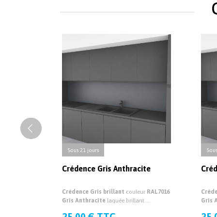
Sous 21 jours
Sous
Crédence Gris Anthracite
Créd
Crédence Gris brillant
couleur
RAL7016
Créde
Gris Anthracite
laquée brillant.
Gris 
Crédence de cuisine sur mesure brillante
Créden
25.00 € TTC
25.