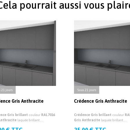
Cela pourrait aussi vous plair
 21 jours
Sous 21 jours
ence Gris Anthracite
Crédence Gris Anthracite
nce Gris brillant
couleur
RAL7016
Crédence Gris brillant
couleur
RA
Anthracite
laquée brillant.
Gris Anthracite
laquée brillant.
ce de cuisine sur mesure brillante
Crédence de cuisine sur mesure brill
00 € TTC
25.00 € TTC