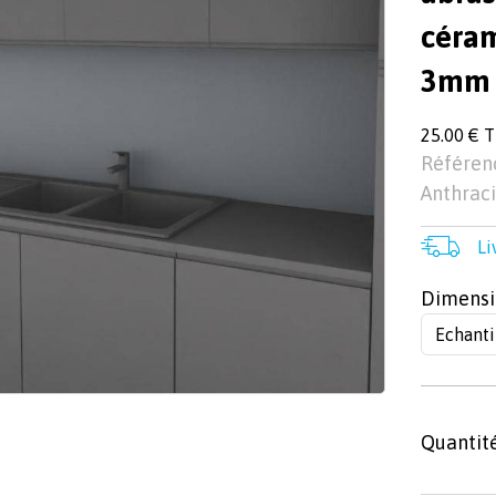
céram
3mm
25.00 € 
Référen
Anthraci
Li
Dimensi
Quantit