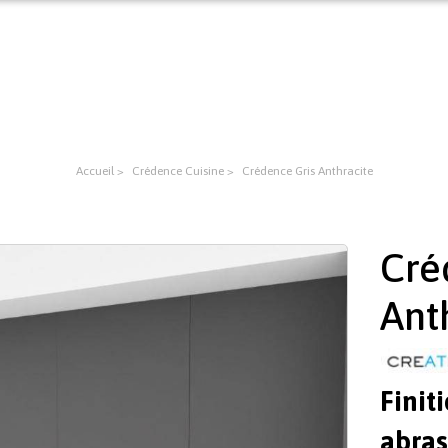
Accueil
Crédence Cuisine
Crédence Gris Anthracite
Cré
Ant
Finit
abras