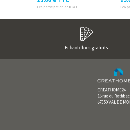
Eco participation de 0.04 €
Eco pa
Echantillons gratuits
CREATHOME24
16 rue du Rothbac
67350 VAL DE M