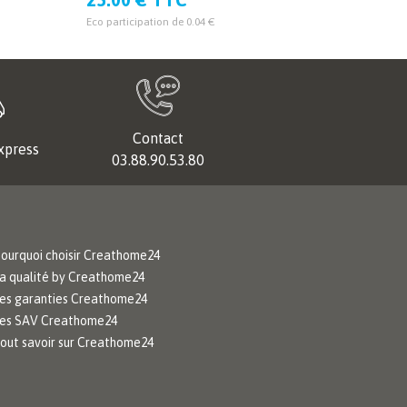
Eco participation de 0.04 €
Eco particip
Contact
xpress
03.88.90.53.80
ourquoi choisir Creathome24
a qualité by Creathome24
es garanties Creathome24
es SAV Creathome24
out savoir sur Creathome24