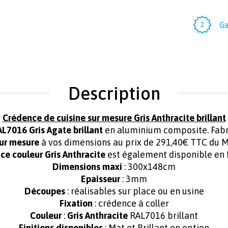
Ga
Description
Crédence de cuisine sur mesure Gris Anthracite brillant
L7016 Gris Agate brillant
en aluminium composite. Fabr
ur mesure
à vos dimensions au prix de 291,40€ TTC du M
ce couleur Gris Anthracite
est également disponible en f
Dimensions maxi
: 300x148cm
Epaisseur
: 3mm
Découpes
: réalisables sur place ou en usine
Fixation
: crédence à coller
Couleur
:
Gris Anthracite
RAL7016 brillant
Finitions disponibles
: Mat et Brillant en option