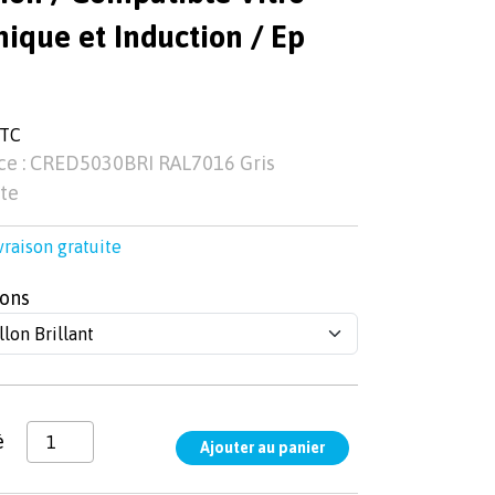
ique et Induction / Ep
TTC
ce : CRED5030BRI RAL7016 Gris
te
vraison gratuite
ons
é