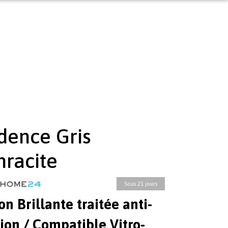
dence Gris
hracite
Sous 21 jours
ion Brillante traitée anti-
ion / Compatible Vitro-