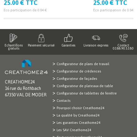
25.00 € TTC
25.00 € TTC
Eco participation de 0.04 €
Eco participation de 0.04 €
Echantillons
Paiement sécurisé
Garanties
Livraison express
Contact
gratuits
03.88.90.53.80
Configurateur de plans de travail
Configurateur de crédences
Configurateur de façades
CREATHOME24
Configurateur de plateaux de table
16 rue du Rothbach
Configurateur de tablettes de fenêtre
67350 VAL DE MODER
Contacts
Pourquoi choisir Creathome24
La qualité by Creathome24
Les garanties Creathome24
Les SAV Creathome24