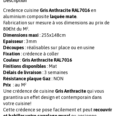
Description
Credence cuisine
Gris Anthracite RAL7016
en
aluminium composite
laquée mate
.
Fabrication sur mesure à vos dimensions au prix de
80€ht du M².
Dimensions maxi
: 255x148cm
Epaisseur
: 3mm
Découpes
: réalisables sur place ou en usine
Fixation
: crédence à coller
Couleur
:
Gris Anthracite RAL7016
Finitions disponibles
: Mat
Délais de livraison
: 3 semaines
Résistance plaque Gaz
: NON
Prix
: au M²
Une crédence de cuisine
Gris Anthracite
qui vous
garantira un effet design et contemporain dans
votre cuisine!
Cette crédence se pose facilement et peut
recouvrir
et habiller votre carrelage mural
ou ancienne