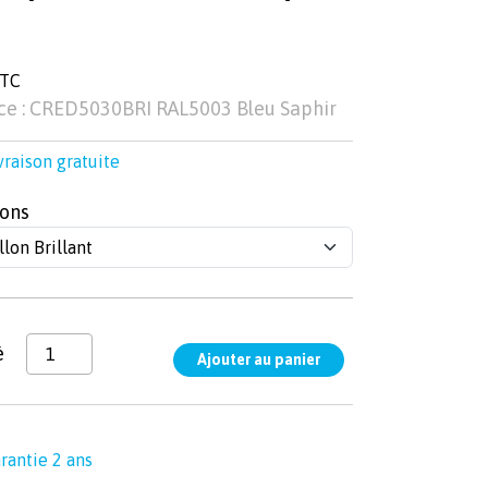
TTC
ce : CRED5030BRI RAL5003 Bleu Saphir
vraison gratuite
ons
é
rantie 2 ans