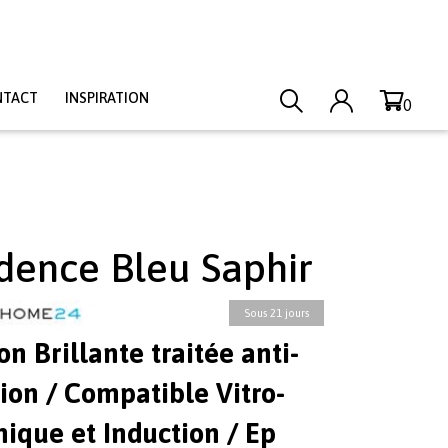
NTACT
INSPIRATION
0
dence Bleu Saphir
Sous 21 jours
ion Brillante traitée anti-
ion / Compatible Vitro-
ique et Induction / Ep