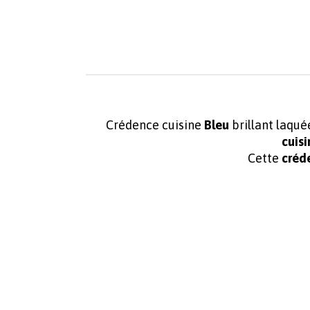
Crédence cuisine
Bleu
brillant laqu
cuis
Cette
créd