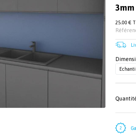
3mm
25.00 € 
Référen
Li
Dimensi
Quantit
Ga