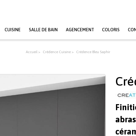
CUISINE
SALLE DE BAIN
AGENCEMENT
COLORIS
CO
Accueil
Crédence Cuisine
Crédence Bleu Saphir
Cré
Finit
abras
céram