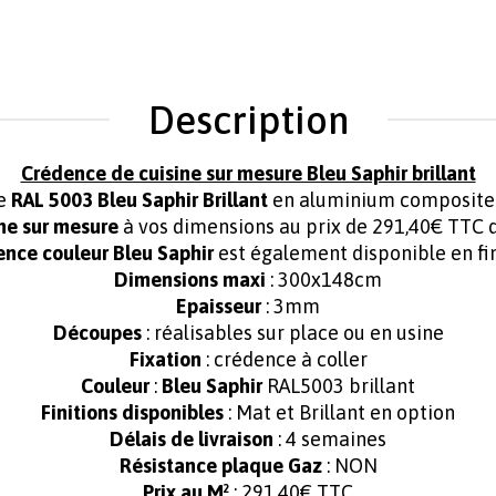
Description
Crédence de cuisine sur mesure Bleu Saphir brillant
ée
RAL 5003 Bleu Saphir Brillant
en aluminium composite.
ine sur mesure
à vos dimensions au prix de 291,40€ TTC d
ence couleur Bleu Saphir
est également disponible en fin
Dimensions maxi
: 300x148cm
Epaisseur
: 3mm
Découpes
: réalisables sur place ou en usine
Fixation
: crédence à coller
Couleur
:
Bleu Saphir
RAL5003 brillant
Finitions disponibles
: Mat et Brillant en option
Délais de livraison
: 4 semaines
Résistance plaque Gaz
: NON
Prix au M²
: 291,40€ TTC