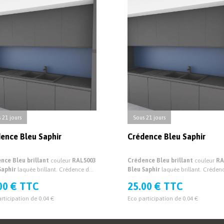
 21 jours
Sous 21 jours
ence Bleu Saphir
Crédence Bleu Saphir
nce Bleu brillant
couleur
RAL5003
Crédence Bleu brillant
couleur
RA
Saphir
laquée brillant. Crédence de
Bleu Saphir
laquée brillant. Créden
e sur mesure brillante
cuisine sur mesure brillante
00 € TTC
25.00 € TTC
rticipation de 0.04 €
Eco participation de 0.04 €