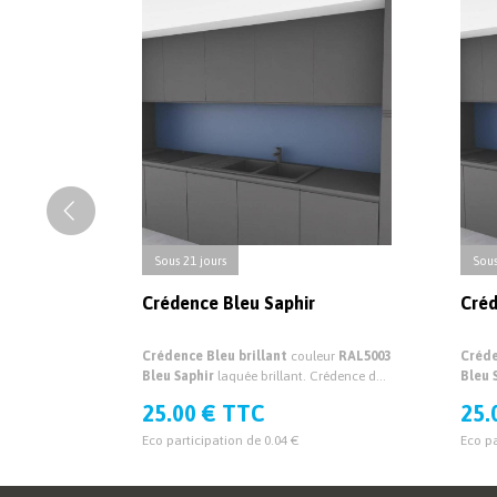
Sous 21 jours
Sous
Crédence Bleu Saphir
Créd
Crédence Bleu brillant
couleur
RAL5003
Créde
Bleu Saphir
laquée brillant. Crédence de
Bleu 
cuisine sur mesure brillante
cuisin
25.00 € TTC
25.
Eco participation de 0.04 €
Eco pa