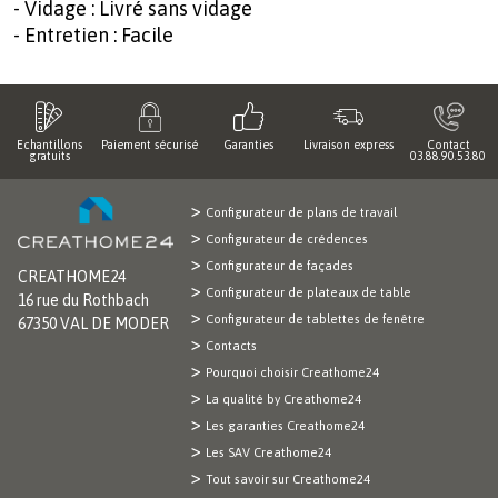
- Vidage : Livré sans vidage
- Entretien : Facile
Echantillons
Paiement sécurisé
Garanties
Livraison express
Contact
gratuits
03.88.90.53.80
Configurateur de plans de travail
Configurateur de crédences
Configurateur de façades
CREATHOME24
Configurateur de plateaux de table
16 rue du Rothbach
Configurateur de tablettes de fenêtre
67350 VAL DE MODER
Contacts
Pourquoi choisir Creathome24
La qualité by Creathome24
Les garanties Creathome24
Les SAV Creathome24
Tout savoir sur Creathome24