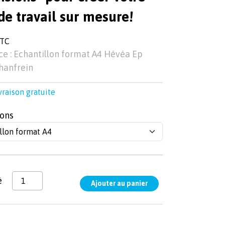
de travail sur mesure!
TTC
e : Echantillon format A4 Hévéa Ep
anfrein
vraison gratuite
ons
é