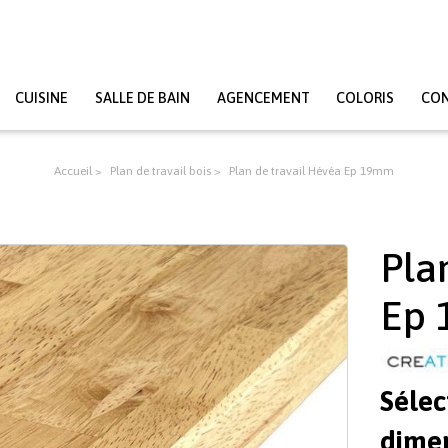
CUISINE
SALLE DE BAIN
AGENCEMENT
COLORIS
CO
Accueil
Plan de travail bois
Plan de travail Hévéa Ep 19mm
Pla
Ep
Sélec
dimen