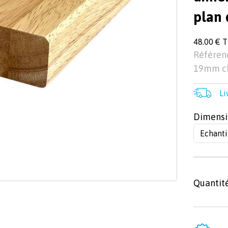
plan 
48.00 € 
Référenc
19mm ch
Li
Dimensi
Quantit