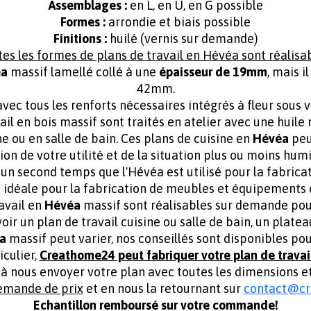
Assemblages
:
en L, en U, en G possible
Formes :
arrondie et biais possible
Finitions :
huilé (vernis sur demande)
es les formes de plans de travail en Hévéa sont réalisa
éa
massif lamellé collé à une
épaisseur de 19mm
, mais 
42mm.
avec tous les renforts nécessaires intégrés à fleur sous 
vail en bois massif sont traités en atelier avec une huil
e ou en salle de bain. Ces plans de cuisine en
Hévéa
peu
tion de votre utilité et de la situation plus ou moins hum
s un second temps que l'Hévéa est utilisé pour la fabricati
 idéale pour la fabrication de meubles et équipements 
ravail en
Hévéa
massif sont réalisables sur demande pou
ir un plan de travail cuisine ou salle de bain, un platea
a
massif peut varier, nos conseillés sont disponibles po
culier,
Creathome24 peut fabriquer votre plan de travai
 à nous envoyer votre plan avec toutes les dimensions 
demande de prix
et en nous la retournant sur
contact@c
Echantillon remboursé sur votre commande!