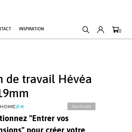
NTACT
INSPIRATION
0
n de travail Hévéa
 19mm
Sous 21 jours
tionnez "Entrer vos
sions" pour créer votre