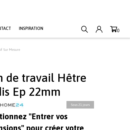
NTACT
INSPIRATION
0
if Sur Mesure
n de travail Hêtre
is Ep 22mm
Sous 21 jours
tionnez "Entrer vos
sions" pour créer votre