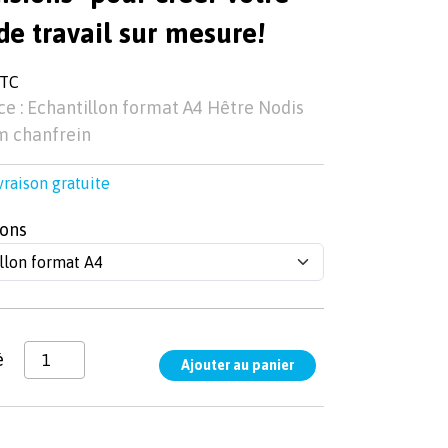
de travail sur mesure!
TTC
e : Echantillon format A4 Hêtre Nodis
 chanfrein
vraison gratuite
ons
é