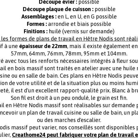
Découpe évier :
possible
Découpe plaque de cuisson :
possible
Assemblages
:
en L, en U, en G possible
Formes :
arrondie et biais possible
Finitions :
huilé (vernis sur demande)
 les formes de plans de travail en Hêtre Nodis sont réali
if à une
épaisseur de 22mm
, mais il existe également
57mm, 64mm, 76mm, 78mm, 95mm et 104mm.
ré avec tous les renforts nécessaires intégrés à fleur so
vail en bois massif sont traités en atelier avec une huil
sine ou en salle de bain. Ces plans en Hêtre Nodis peuv
tion de votre utilité et de la situation plus ou moins hum
, il est d'un excellent rapport-qualité prix. Blanc à brun
Son fil est droit à un peu ondulé, le grain est fin.
vail en Hêtre Nodis massif sont réalisables sur demande
ncevoir un plan de travail cuisine ou salle de bain, un pl
ou des marches d'escalier.
Nodis massif peut varier, nos conseillés sont disponible
lier,
Creathome24 peut fabriquer votre plan de travail 