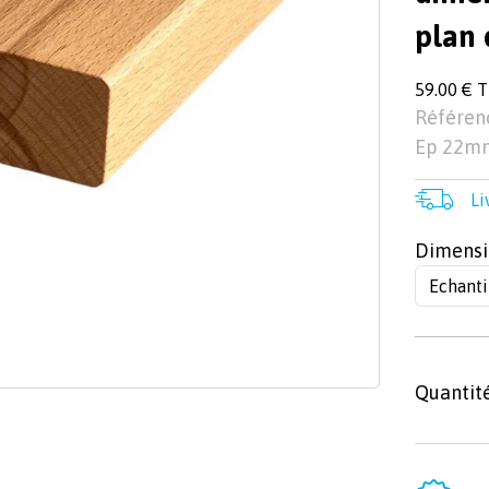
plan 
59.00 € 
Référenc
Ep 22mm
Li
Dimensi
Quantit