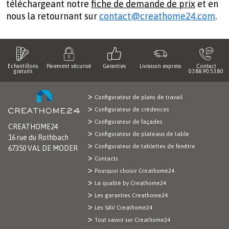
téléchargeant notre
fiche de demande de prix
et en
nous la retournant sur
contact@creathome24.com
.
Echantillons
Paiement sécurisé
Garanties
Livraison express
Contact
gratuits
03.88.90.53.80
Configurateur de plans de travail
Configurateur de crédences
Configurateur de façades
CREATHOME24
Configurateur de plateaux de table
16 rue du Rothbach
Configurateur de tablettes de fenêtre
67350 VAL DE MODER
Contacts
Pourquoi choisir Creathome24
La qualité by Creathome24
Les garanties Creathome24
Les SAV Creathome24
Tout savoir sur Creathome24