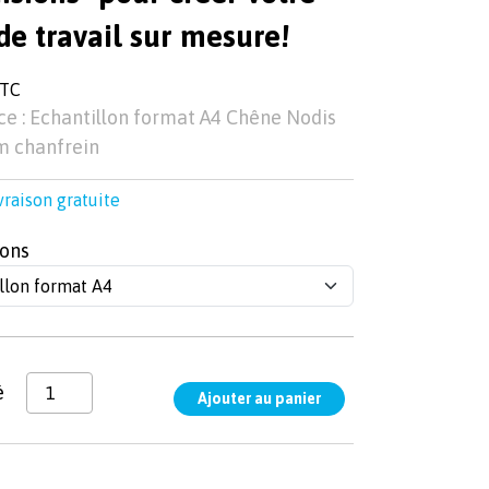
de travail sur mesure!
TTC
e : Echantillon format A4 Chêne Nodis
 chanfrein
vraison gratuite
ons
é