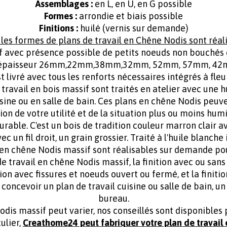
Assemblages
:
en L, en U, en G possible
Formes :
arrondie et biais possible
Finitions :
huilé (vernis sur demande)
les formes de plans de travail en Chêne Nodis sont réal
if avec présence possible de petits noeuds non bouchés
t en épaisseur 26mm,22mm,38mm,32mm, 52mm, 57mm, 
t livré avec tous les renforts nécessaires intégrés à fleu
e travail en bois massif sont traités en atelier avec une 
sine ou en salle de bain. Ces plans en chêne Nodis peuv
tion de votre utilité et de la situation plus ou moins hum
urable. C'est un bois de tradition couleur marron clair 
 un fil droit, un grain grossier. Traité à l'huile blanche 
il en chêne Nodis massif sont réalisables sur demande po
ravail en chêne Nodis massif, la finition avec ou sans n
ition avec fissures et noeuds ouvert ou fermé, et la finiti
concevoir un plan de travail cuisine ou salle de bain, un
bureau.
Nodis massif peut varier, nos conseillés sont disponible
ulier,
Creathome24 peut fabriquer votre plan de travail