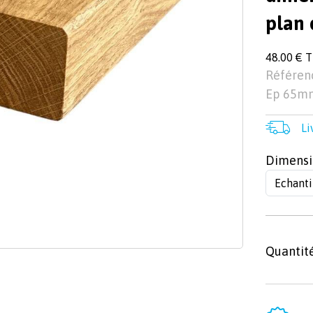
plan 
48.00 € 
Référenc
Ep 65mm
Li
Dimensi
Quantit