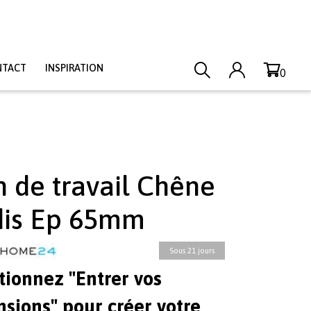
NTACT
INSPIRATION
0
n de travail Chêne
is Ep 65mm
Sous 21 jours
tionnez "Entrer vos
sions" pour créer votre