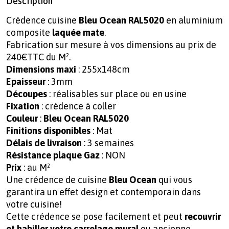
Description
Crédence cuisine
Bleu Ocean RAL5020
en aluminium
composite
laquée mate
.
Fabrication sur mesure à vos dimensions au prix de
240€TTC du M².
Dimensions maxi
: 255x148cm
Epaisseur
: 3mm
Découpes
: réalisables sur place ou en usine
Fixation
: crédence à coller
Couleur
:
Bleu Ocean RAL5020
Finitions disponibles
: Mat
Délais de livraison
: 3 semaines
Résistance plaque Gaz
: NON
Prix
: au M²
Une crédence de cuisine
Bleu Ocean
qui vous
garantira un effet design et contemporain dans
votre cuisine!
Cette crédence se pose facilement et peut
recouvrir
et habiller votre carrelage mural
ou ancienne