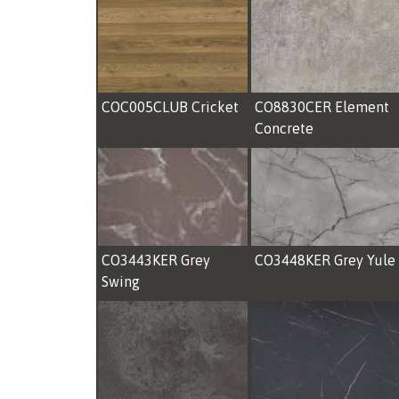
COC005CLUB Cricket
CO8830CER Element
Concrete
CO3443KER Grey
CO3448KER Grey Yule
Swing