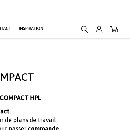
NTACT
INSPIRATION
0
COMPACT
L COMPACT HPL
pact
.
r de plans de travail
ur passer
commande