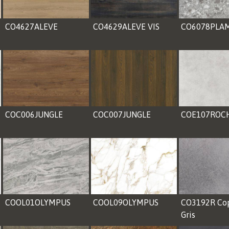
CO4627ALEVE
CO4629ALEVE VIS
CO6078PLA
COC006JUNGLE
COC007JUNGLE
COE107ROC
COOL01OLYMPUS
COOL09OLYMPUS
CO3192R Cop
Gris