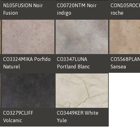
N105FUSION Noir
CO0720NTM Noir
CON105ROCH
Fusion
indigo
roche
CO3324MIKA Porfido
CO3347LUNA
CO5568PLA
Naturel
Portland Blanc
Sansea
CO3279CLIFF
CO3449KER White
Volcanic
Yule