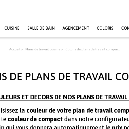
CUISINE
SALLE DE BAIN
AGENCEMENT
COLORIS
CO
Accueil
Plans de travail cuisine
Coloris de plans de travail compact
S DE PLANS DE TRAVAIL 
ULEURS ET DECORS DE NOS PLANS DE TRAVAI
isissez la
couleur de votre plan de travail com
tte
couleur de compact
dans notre configurateu
bain qui vous donnera automatiquement
le prix
po