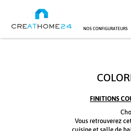
NOS CONFIGURATEURS
Aller au contenu principal
COLORI
FINITIONS CO
Cho
Vous retrouverez ce
cuisine et salle de 