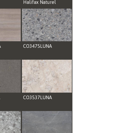
Halifax Naturel
A
CO3475LUNA
A
CO3537LUNA