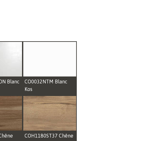
ON Blanc
CO0032NTM Blanc
Kos
Chêne
COH1180ST37 Chêne