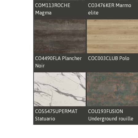
COM113ROCHE
CO3476KER Marmo
Magma
elite
CO4490FLA Plancher
COC003CLUB Polo
Noir
CO5547SUPERMAT
COU193FUSION
Statuario
Underground rouille