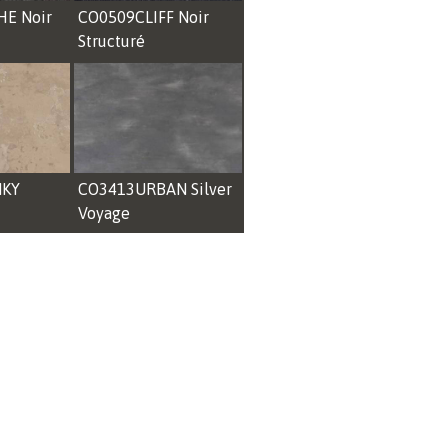
E Noir
CO0509CLIFF Noir
Structuré
NKY
CO3413URBAN Silver
Voyage