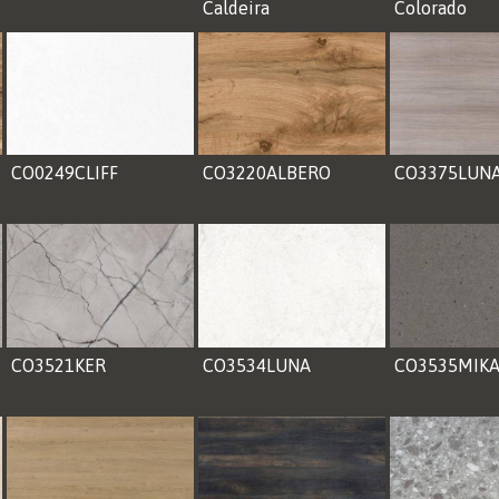
Caldeira
Colorado
CO0249CLIFF
CO3220ALBERO
CO3375LUN
CO3521KER
CO3534LUNA
CO3535MIK