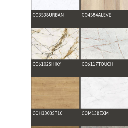
CO3538URBAN
CO4584ALEVE
CO6102SHIKY
CO6117TOUCH
COH3303ST10
COM138EXM