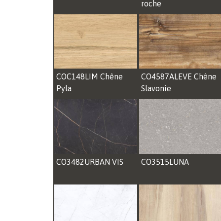
roche
COC148LIM Chêne
CO4587ALEVE Chêne
Pyla
Slavonie
CO3482URBAN VIS
CO3515LUNA