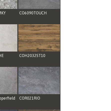
MKY
CO6090TOUCH
HE
COH2032ST10
perfield
COR021RIO