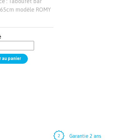
e : Tabouret bar
 65cm modèle ROMY
é
Garantie 2 ans