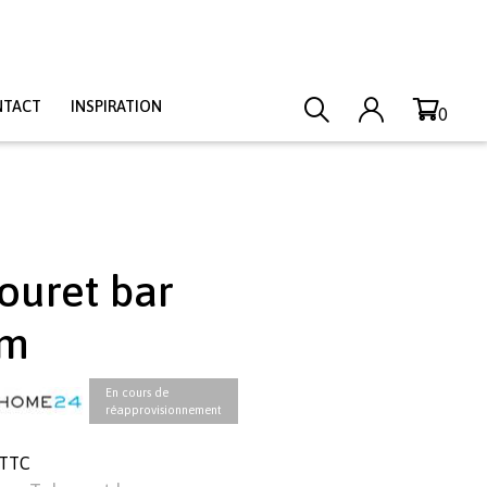
NTACT
INSPIRATION
0
ouret bar
cm
En cours de
réapprovisionnement
 TTC