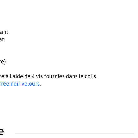
lant
at
re)
e à l'aide de 4 vis fournies dans le colis.
rée noir velours
.
e