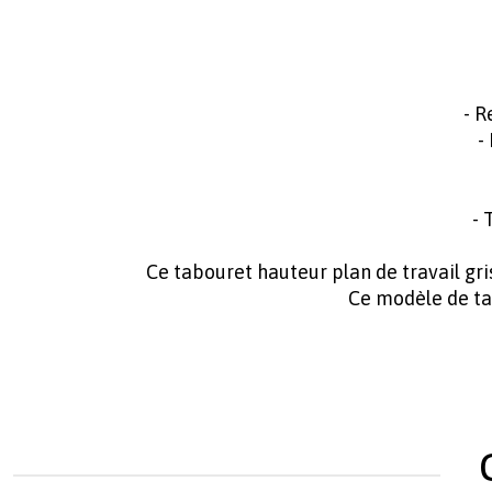
- R
-
- 
Ce tabouret hauteur plan de travail gris e
Ce modèle de t