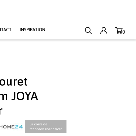
NTACT
INSPIRATION
0
ouret
m JOYA
r
En cours de
réapprovisionnement