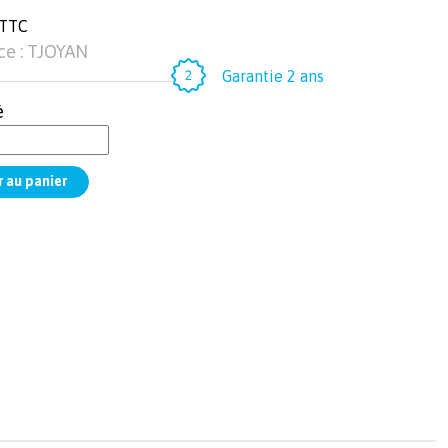
 TTC
ce : TJOYAN
Garantie 2 ans
é