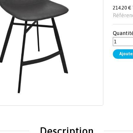
214.20 €
Référen
Quantit
Description