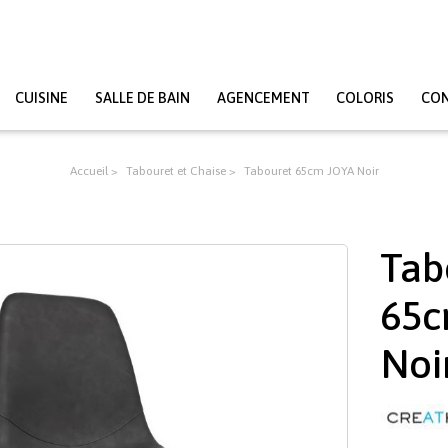
CUISINE
SALLE DE BAIN
AGENCEMENT
COLORIS
CO
Accueil
Tabouret et Chaise
Tabouret 65cm JOYA Noir
Tab
65c
Noi