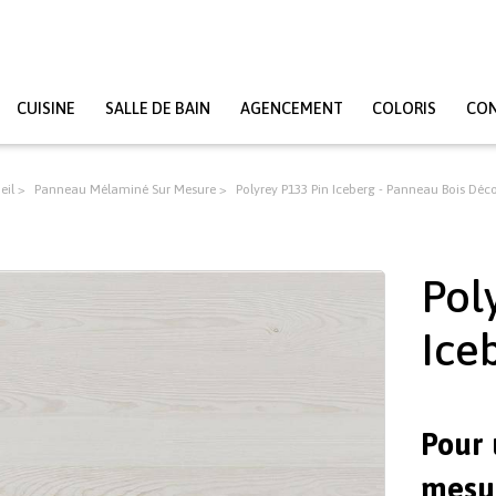
CUISINE
SALLE DE BAIN
AGENCEMENT
COLORIS
CO
eil
Panneau Mélaminé Sur Mesure
Polyrey P133 Pin Iceberg - Panneau Bois Déco
Pol
Ice
Pour 
mesur