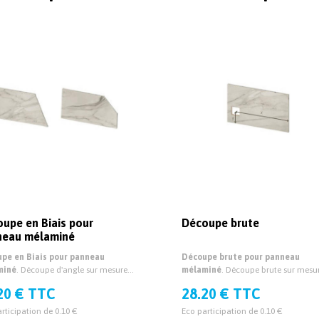
upe en Biais pour
Découpe brute
neau mélaminé
pe en Biais pour panneau
Découpe brute pour panneau
miné
. Découpe d'angle sur mesure
mélaminé
. Découpe brute sur mesu
panneau mélaminé épaisseur 19mm
pour panneau mélaminé épaisseur
20 € TTC
28.20 € TTC
mm.
et 38mm.
rticipation de 0.10 €
Eco participation de 0.10 €