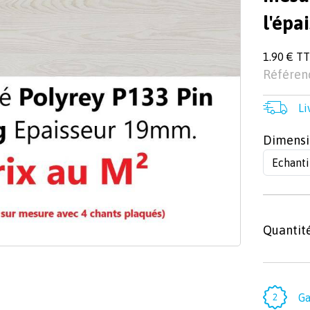
l'épa
1.90 € T
Référenc
Li
Dimensi
Quantit
Ga