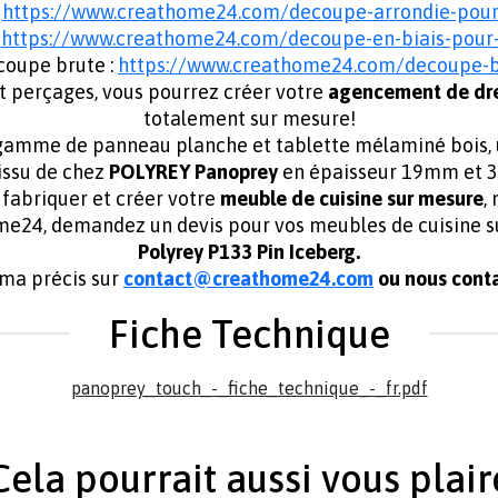
:
https://www.creathome24.com/decoupe-arrondie-pou
:
https://www.creathome24.com/decoupe-en-biais-pou
coupe brute :
https://www.creathome24.com/decoupe-
t perçages, vous pourrez créer votre
agencement de dr
totalement sur mesure!
amme de panneau planche et tablette mélaminé bois, unis
tissu de chez
POLYREY Panoprey
en épaisseur 19mm et 
abriquer et créer votre
meuble de cuisine sur mesure
,
ome24, demandez un devis pour vos meubles de cuisin
Polyrey P133 Pin Iceberg.
éma précis sur
contact@creathome24.com
ou nous conta
Fiche Technique
panoprey_touch_-_fiche_technique_-_fr.pdf
Cela pourrait aussi vous plair