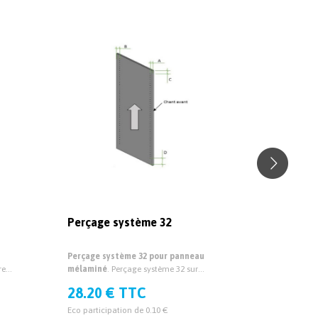
Perçage système 32
Rainurag
Perçage système 32 pour panneau
Rainurage 
re
mélaminé
. Perçage système 32 sur
mélaminé
.
 19mm
mesure pour panneau mélaminé
pour panne
28.20 € TTC
28.20 
épaisseur 19mm et 38mm.
et 38mm.
Eco participation de 0.10 €
Eco particip