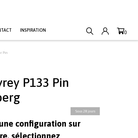
NTACT
INSPIRATION
0
r Pin
yrey P133 Pin
berg
Sous 28 jours
une configuration sur
e, sélectionnez