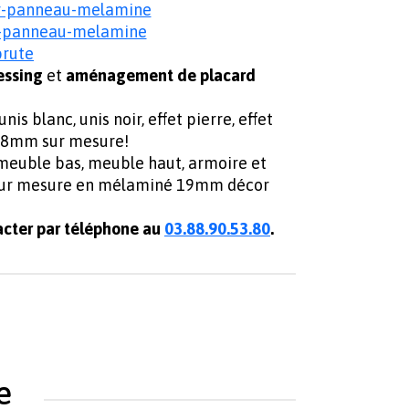
r-panneau-melamine
r-panneau-melamine
brute
essing
et
aménagement de placard
 blanc, unis noir, effet pierre, effet
38mm sur mesure!
 meuble bas, meuble haut, armoire et
e sur mesure en mélaminé 19mm décor
cter par téléphone au
03.88.90.53.80
.
e