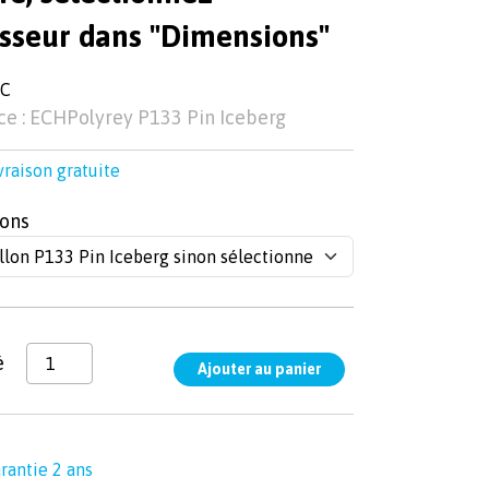
isseur dans "Dimensions"
TC
e : ECHPolyrey P133 Pin Iceberg
vraison gratuite
ons
é
rantie 2 ans