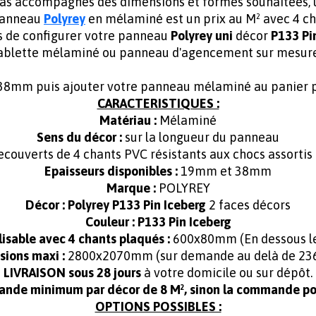
mas accompagnés des dimensions et formes souhaitées,
 panneau
Polyrey
en mélaminé est un prix au M² avec 4 ch
s de configurer votre panneau
Polyrey uni
décor
P133 Pi
ablette mélaminé ou panneau d'agencement sur mesur
mm puis ajouter votre panneau mélaminé au panier po
CARACTERISTIQUES :
Matériau :
Mélaminé
Sens du décor :
sur la longueur du panneau
ecouverts de 4 chants PVC résistants aux chocs assortis
Epaisseurs disponibles :
19mm et 38mm
Marque :
POLYREY
Décor :
Polyrey P133 Pin Iceberg
2 faces décors
Couleur : P133 Pin Iceberg
isable avec 4 chants plaqués :
600x80mm (En dessous les
ions maxi :
2800x2070mm (sur demande au delà de 2
LIVRAISON sous 28 jours
à votre domicile ou sur dépôt.
ande minimum par décor de 8 M², sinon la commande pou
OPTIONS POSSIBLES :