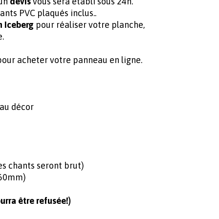
 un
devis
vous sera établi sous 24h.
ants PVC plaqués inclus..
n Iceberg
pour réaliser votre planche,
e.
ur acheter votre panneau en ligne.
 au décor
 chants seront brut)
360mm)
rra être refusée!)