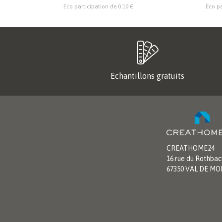
Eco participation de 0.10 €
Eco pa
Echantillons gratuits
CREATHOME24
16 rue du Rothbac
67350 VAL DE M