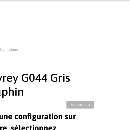
 Sophistiqué
yrey G044 Gris
phin
Sous 28 jours
une configuration sur
e, sélectionnez