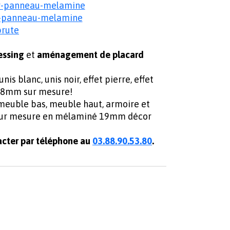
r-panneau-melamine
r-panneau-melamine
brute
essing
et
aménagement de placard
 blanc, unis noir, effet pierre, effet
38mm sur mesure!
 meuble bas, meuble haut, armoire et
e sur mesure en mélaminé 19mm décor
cter par téléphone au
03.88.90.53.80
.