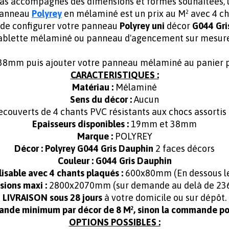
mas accompagnés des dimensions et formes souhaitées,
 panneau
Polyrey
en mélaminé est un prix au M² avec 4 ch
 de configurer votre panneau
Polyrey uni
décor
G044 Gri
ablette mélaminé ou panneau d'agencement sur mesur
mm puis ajouter votre panneau mélaminé au panier po
CARACTERISTIQUES :
Matériau :
Mélaminé
Sens du décor :
Aucun
ecouverts de 4 chants PVC résistants aux chocs assortis
Epaisseurs disponibles :
19mm et 38mm
Marque :
POLYREY
Décor :
Polyrey G044 Gris Dauphin
2 faces décors
Couleur : G044 Gris Dauphin
isable avec 4 chants plaqués :
600x80mm (En dessous les
ions maxi :
2800x2070mm (sur demande au delà de 2
LIVRAISON sous 28 jours
à votre domicile ou sur dépôt.
ande minimum par décor de 8 M², sinon la commande pou
OPTIONS POSSIBLES :