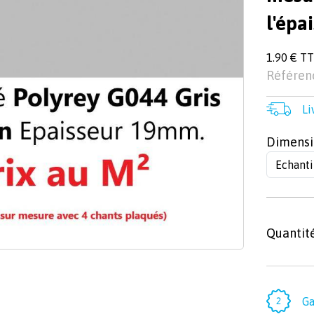
l'épa
1.90 € T
Référen
Li
Dimensi
Quantit
Ga