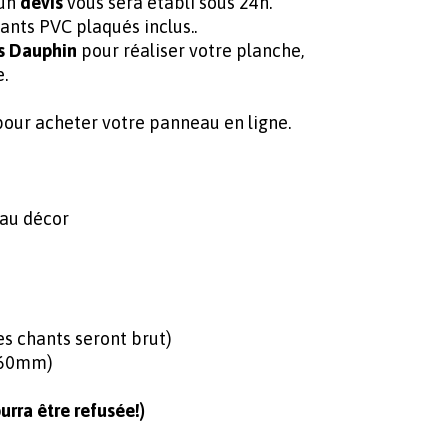
 un
devis
vous sera établi sous 24h.
ants PVC plaqués inclus..
s Dauphin
pour réaliser votre planche,
e.
ur acheter votre panneau en ligne.
 au décor
 chants seront brut)
360mm)
rra être refusée!)