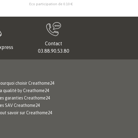
Eco participation de 0.10 €
Eco particip
Contact
xpress
03.88.90.53.80
ourquoi choisir Creathome24
a qualité by Creathome24
es garanties Creathome24
es SAV Creathome24
out savoir sur Creathome24