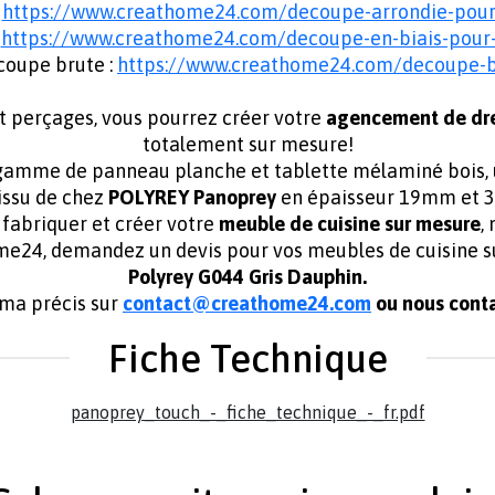
:
https://www.creathome24.com/decoupe-arrondie-pou
:
https://www.creathome24.com/decoupe-en-biais-pou
coupe brute :
https://www.creathome24.com/decoupe-
t perçages, vous pourrez créer votre
agencement de dr
totalement sur mesure!
amme de panneau planche et tablette mélaminé bois, unis
tissu de chez
POLYREY Panoprey
en épaisseur 19mm et 
abriquer et créer votre
meuble de cuisine sur mesure
,
ome24, demandez un devis pour vos meubles de cuisin
Polyrey G044 Gris Dauphin.
éma précis sur
contact@creathome24.com
ou nous conta
Fiche Technique
panoprey_touch_-_fiche_technique_-_fr.pdf