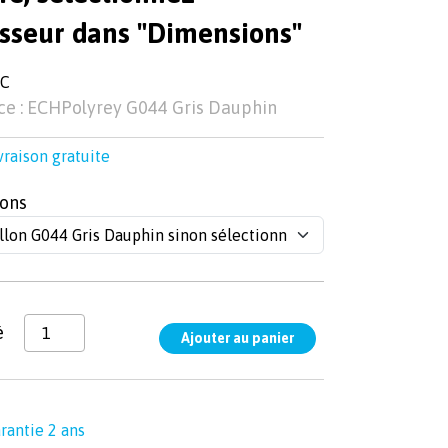
isseur dans "Dimensions"
TC
ce : ECHPolyrey G044 Gris Dauphin
vraison gratuite
ons
é
rantie 2 ans