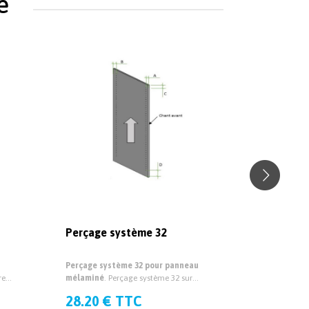
e
Perçage système 32
Rainurag
Perçage système 32 pour panneau
Rainurage 
re
mélaminé
. Perçage système 32 sur
mélaminé
.
 19mm
mesure pour panneau mélaminé
pour panne
28.20 € TTC
28.20 
épaisseur 19mm et 38mm.
et 38mm.