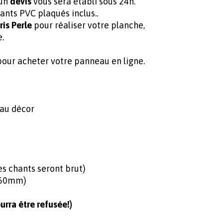
 un
devis
vous sera établi sous 24h.
ants PVC plaqués inclus..
is Perle
pour réaliser votre planche,
e.
ur acheter votre panneau en ligne.
 au décor
 chants seront brut)
360mm)
rra être refusée!)