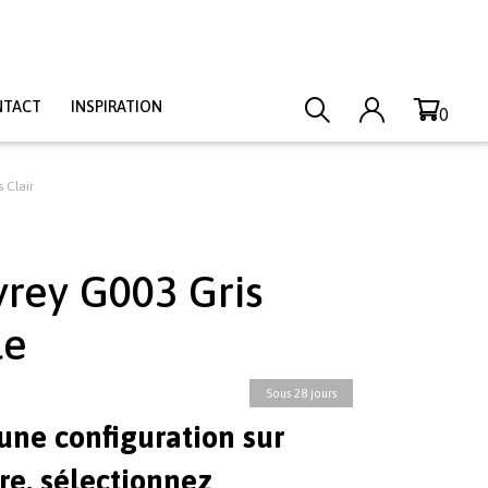
NTACT
INSPIRATION
0
 Clair
yrey G003 Gris
le
Sous 28 jours
une configuration sur
e, sélectionnez