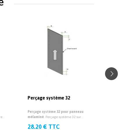
e
Perçage système 32
Rainurag
Perçage système 32 pour panneau
Rainurage 
re
mélaminé
. Perçage système 32 sur
mélaminé
.
 19mm
mesure pour panneau mélaminé
pour panne
28.20 € TTC
28.20 
épaisseur 19mm et 38mm.
et 38mm.