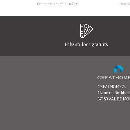
Eco participation de 0.10 €
Eco pa
Echantillons gratuits
CREATHOME24
16 rue du Rothbac
67350 VAL DE M