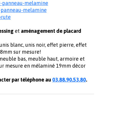
r-panneau-melamine
r-panneau-melamine
brute
essing
et
aménagement de placard
 blanc, unis noir, effet pierre, effet
38mm sur mesure!
 meuble bas, meuble haut, armoire et
e sur mesure en mélaminé 19mm décor
cter par téléphone au
03.88.90.53.80
.