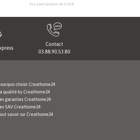
Eco participation de 0.10 €
Eco particip
Contact
xpress
03.88.90.53.80
ourquoi choisir Creathome24
a qualité by Creathome24
es garanties Creathome24
es SAV Creathome24
out savoir sur Creathome24