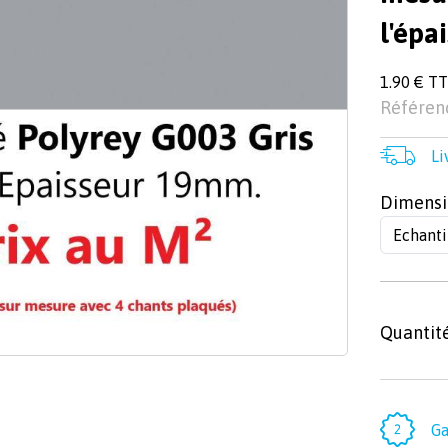
l'épa
1.90 € T
Référenc
Li
Dimensi
Quantit
Ga