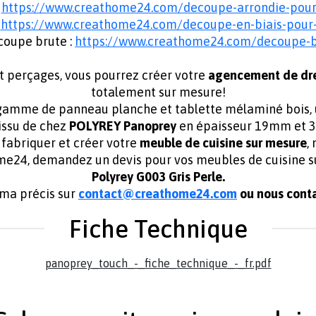
:
https://www.creathome24.com/decoupe-arrondie-pou
:
https://www.creathome24.com/decoupe-en-biais-pou
coupe brute :
https://www.creathome24.com/decoupe-
t perçages, vous pourrez créer votre
agencement de dr
totalement sur mesure!
amme de panneau planche et tablette mélaminé bois, unis
tissu de chez
POLYREY Panoprey
en épaisseur 19mm et 
abriquer et créer votre
meuble de cuisine sur mesure
,
ome24, demandez un devis pour vos meubles de cuisin
Polyrey G003 Gris Perle.
éma précis sur
contact@creathome24.com
ou nous conta
Fiche Technique
panoprey_touch_-_fiche_technique_-_fr.pdf