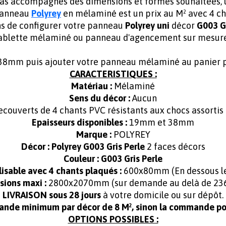
mas accompagnés des dimensions et formes souhaitées,
 panneau
Polyrey
en mélaminé est un prix au M² avec 4 ch
ns de configurer votre panneau
Polyrey uni
décor
G003 Gr
ablette mélaminé ou panneau d'agencement sur mesur
mm puis ajouter votre panneau mélaminé au panier po
CARACTERISTIQUES :
Matériau :
Mélaminé
Sens du décor :
Aucun
ecouverts de 4 chants PVC résistants aux chocs assortis
Epaisseurs disponibles :
19mm et 38mm
Marque :
POLYREY
Décor :
Polyrey G003 Gris Perle
2 faces décors
Couleur : G003 Gris Perle
isable avec 4 chants plaqués :
600x80mm (En dessous les
ions maxi :
2800x2070mm (sur demande au delà de 2
LIVRAISON sous 28 jours
à votre domicile ou sur dépôt.
ande minimum par décor de 8 M², sinon la commande pou
OPTIONS POSSIBLES :