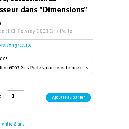
isseur dans "Dimensions"
TC
e : ECHPolyrey G003 Gris Perle
vraison gratuite
ons
é
rantie 2 ans