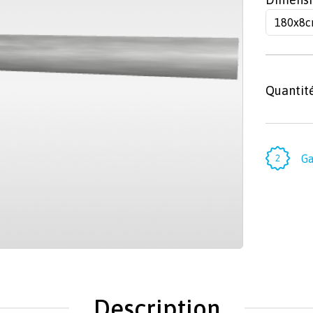
Quantit
Ga
Description