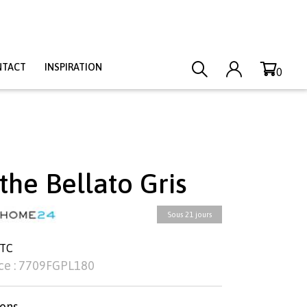
NTACT
INSPIRATION
0
the Bellato Gris
Sous 21 jours
TTC
ce : 7709FGPL180
ons