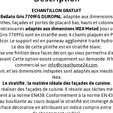
ECHANTILLON GRATUIT
s
Bellato Gris 7709FG DUROPAL
, adaptée aux dimensions
thes, façades et portes de placard bas, hauts et colonn
 nécessaires
adaptés aux dimensions IKEA Metod
pour un
 Gris 7709FG sont en stratifié avec 4 chants plaqués en P
écor. Le support est en panneau aggloméré traité hydro
Le dos de cette plinthe est en stratifié blanc.
une finition deux faces décors qui vous permettra d'avo
avant. Cette option existe uniquement sur demande. N'hé
commercial sur
info@creathome24.com
.
4mm, et les dimensions indiquées sont adaptés aux meu
Ikea.
Le stratifié : la matière idéale des façades de cuisine:
s réaliser des façades de cuisine. Il résiste aux tâches 
ndent à la norme EN438. Conformément à la norme EN 438 
au bouillante au cours duquel le stratifié est immergé d
rface décorative en attribuant un indice compris entre 