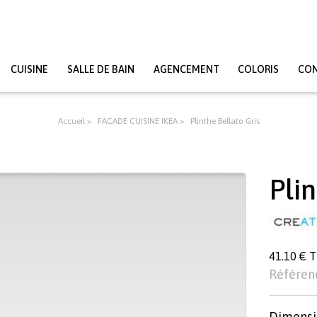
CUISINE
SALLE DE BAIN
AGENCEMENT
COLORIS
CO
Accueil
FACADE CUISINE IKEA
Plinthe Bellato Gris
Plin
41.10 € 
Référen
Dimensi