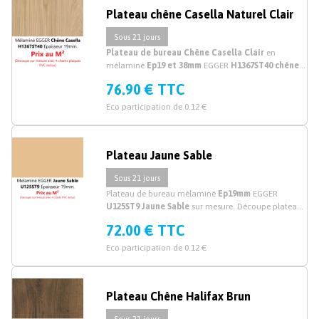
Plateau chêne Casella Naturel Clair
Sous 21 jours
Plateau de bureau Chêne Casella Clair
en
mélaminé
Ep19 et 38mm
EGGER
H1367ST40 chêne
Casella Naturel Clair
sur mesure. Découpe plateau
76.90 € TTC
et dessus de bureau mélaminé sur mesure en ligne
Eco participation de 0.12 €
Plateau Jaune Sable
Sous 21 jours
Plateau de bureau mélaminé
Ep19mm
EGGER
U125ST9 Jaune Sable
sur mesure. Découpe plateau
mélaminé jaune sur mesure.
72.00 € TTC
Eco participation de 0.12 €
Plateau Chêne Halifax Brun
Sous 21 jours