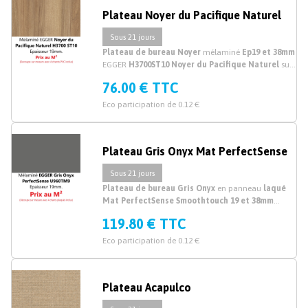
Plateau Noyer du Pacifique Naturel
Sous 21 jours
Plateau de bureau Noyer
mélaminé
Ep19 et 38mm
EGGER
H3700ST10 Noyer du Pacifique Naturel
sur
mesure. Découpe plateau e bureau, planche et plan
76.00 € TTC
de travail bureau mélaminé noyer sur mesure.
Eco participation de 0.12 €
Plateau Gris Onyx Mat PerfectSense
Sous 21 jours
Plateau de bureau Gris Onyx
en panneau
laqué
Mat PerfectSense Smoothtouch 19 et 38mm
EGGER U960TM9 Gris Onyx
sur mesure. Acheter
119.80 € TTC
votre plateau de bureau
Gris
laqué Mat sur mesure.
Prix au M²
Eco participation de 0.12 €
Plateau Acapulco