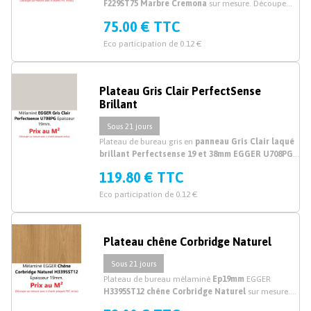
F229ST75 Marbre Cremona
sur mesure. Découpe
plateau mélaminé marbre crème sur mesure.
75.00 € TTC
Eco participation de 0.12 €
Plateau Gris Clair PerfectSense
Brillant
Sous 21 jours
Plateau de bureau gris en
panneau Gris Clair laqué
brillant Perfectsense 19 et 38mm EGGER U708PG
sur mesure. Acheter du
plateau de bureau, planche
119.80 € TTC
et plan de travail bureau mélaminé Gris
laqué
brillant sur mesure. Prix au M²
Eco participation de 0.12 €
Plateau chêne Corbridge Naturel
Sous 21 jours
Plateau de bureau mélaminé
Ep19mm
EGGER
H3395ST12 chêne Corbridge Naturel
sur mesure.
Découpe plateau mélaminé chêne sur mesure.