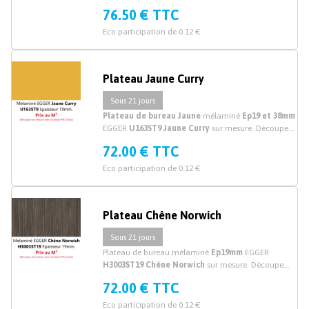
Découpe plateau et dessus de bureau effet béton sur
76.50 € TTC
mesure.
Eco participation de 0.12 €
Plateau Jaune Curry
Sous 21 jours
Plateau de bureau Jaune
mélaminé
Ep19 et 38mm
EGGER
U163ST9 Jaune Curry
sur mesure. Découpe
plateau de bureau
mélaminé jaune sur mesure.
72.00 € TTC
Eco participation de 0.12 €
Plateau Chêne Norwich
Sous 21 jours
Plateau de bureau mélaminé
Ep19mm
EGGER
H3003ST19 Chêne Norwich
sur mesure. Découpe
plateau mélaminé chêne sur mesure.
72.00 € TTC
Eco participation de 0.12 €