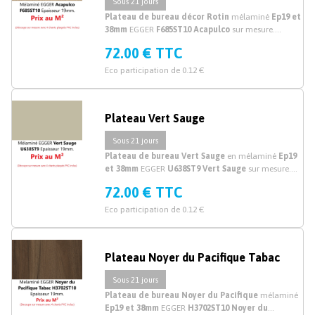
Sous 21 jours
Plateau de bureau décor Rotin
mélaminé
Ep19 et
38mm
EGGER
F685ST10 Acapulco
sur mesure.
Découpe plateau de bureau, planche et plan de
72.00 € TTC
travail bureau mélaminé effet rotin sur mesure.
Eco participation de 0.12 €
Plateau Vert Sauge
Sous 21 jours
Plateau de bureau Vert Sauge
en mélaminé
Ep19
et 38mm
EGGER
U638ST9 Vert Sauge
sur mesure.
Découpe plateau bureau mélaminé vert sur mesure
72.00 € TTC
en ligne!
Eco participation de 0.12 €
Plateau Noyer du Pacifique Tabac
Sous 21 jours
Plateau de bureau Noyer du Pacifique
mélaminé
Ep19 et 38mm
EGGER
H3702ST10 Noyer du