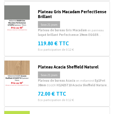
Plateau Gris Macadam PerfectSense
Brillant
Sous 21 jours
Plateau de bureau Gris Macadam
en panneau
laqué brillant Perfectsense 19mm EGGER
U732PG Gris Macadam
sur mesure. Acheter votre
119.80 € TTC
Plateau bureau
Gris
brillant sur mesure. Prix au M²
Eco participation de 0.12 €
Plateau Acacia Sheffield Naturel
Sous 21 jours
Plateau de bureau Acacia
en mélaminé
Ep19 et
38mm
EGGER
H1242ST10 Acacia Sheffield Naturel
sur mesure. Découpe plateau de bureau mélaminé
72.00 € TTC
effet bois accacia sur mesure.
Eco participation de 0.12 €