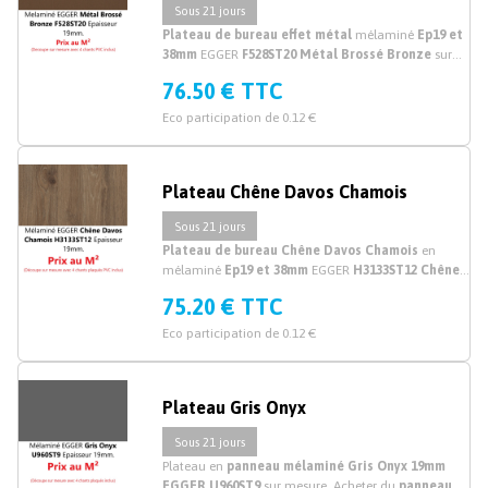
Sous 21 jours
Plateau de bureau
effet métal
mélaminé
Ep19 et
38mm
EGGER
F528ST20 Métal Brossé Bronze
sur
mesure. Découpe plateau et
plan de travail bureau
76.50 € TTC
en mélaminé bronze
sur mesure
.
Eco participation de 0.12 €
Plateau Chêne Davos Chamois
Sous 21 jours
Plateau de bureau Chêne Davos Chamois
en
mélaminé
Ep19 et 38mm
EGGER
H3133ST12 Chêne
Davos Chamois
sur mesure. Découpe plateau
75.20 € TTC
bureau mélaminé chêne sur mesure en ligne.
Eco participation de 0.12 €
Plateau Gris Onyx
Sous 21 jours
Plateau en
panneau mélaminé Gris Onyx 19mm
EGGER U960ST9
sur mesure. Acheter du
panneau