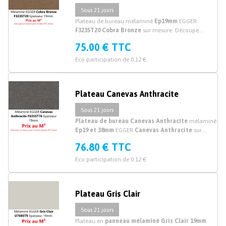
Sous 21 jours
Plateau de bureau mélaminé
Ep19mm
EGGER
F323ST20 Cobra Bronze
sur mesure. Découpe
plateau mélaminé Bronze sur mesure.
75.00 € TTC
Eco participation de 0.12 €
Plateau Canevas Anthracite
Sous 21 jours
Plateau de bureau Canevas Anthracite
mélaminé
Ep19 et 38mm
EGGER
Canevas Anthracite
sur
mesure. Découpe plateau de bureau mélaminé
76.80 € TTC
Anthracite sur mesure.
Eco participation de 0.12 €
Plateau Gris Clair
Sous 21 jours
Plateau en
panneau mélaminé Gris Clair 19mm