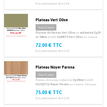
Eco participation de 0.12 €
Plateau Vert Olive
Sous 21 jours
Plateau de bureau Vert Olive
en
mélaminé Ep19
et 38mm
EGGER
U640ST9 Vert Olive
sur mesure.
Découpe plateau de bureau mélaminé vert sur
72.00 € TTC
mesure.
Eco participation de 0.12 €
Plateau Noyer Parona
Sous 21 jours
Plateau de bureau mélaminé
Ep19mm
EGGER
H1715ST12 Noyer Parona
sur mesure. Découpe
plateau mélaminé noyer sur mesure.
75.00 € TTC
Eco participation de 0.12 €