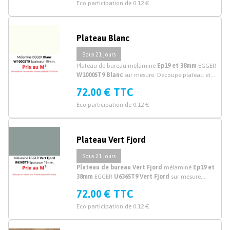
Eco participation de 0.12 €
Plateau Blanc
Sous 21 jours
Plateau de bureau mélaminé
Ep19 et 38mm
EGGER
W1000ST9 Blanc
sur mesure. Découpe plateau et
planche bureau mélaminé Blanc sur mesure.
72.00 € TTC
Eco participation de 0.12 €
Plateau Vert Fjord
Sous 21 jours
Plateau de bureau Vert Fjord
mélaminé
Ep19 et
38mm
EGGER
U636ST9 Vert Fjord
sur mesure.
Découpe plateau de bureau mélaminé vert sur
72.00 € TTC
mesure.
Eco participation de 0.12 €