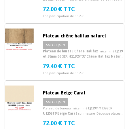
mélaminé gris
découpé sur mesure. Prix au M²
72.00 € TTC
Eco participation de 0.12 €
Plateau chêne halifax naturel
Sous 21 jours
Plateau de bureau Chêne Halifax
mélaminé
Ep19
et 38mm
EGGER
H1180ST37 Chêne Halifax Naturel
sur mesure. Découpe plateau bureau Chêne Halifax
79.40 € TTC
Egger mélaminé sur mesure en ligne.
Eco participation de 0.12 €
Plateau Beige Carat
Sous 21 jours
Plateau de bureau mélaminé
Ep19mm
EGGER
U115ST9 Beige Carat
sur mesure. Découpe plateau
mélaminé beige sur mesure.
72.00 € TTC