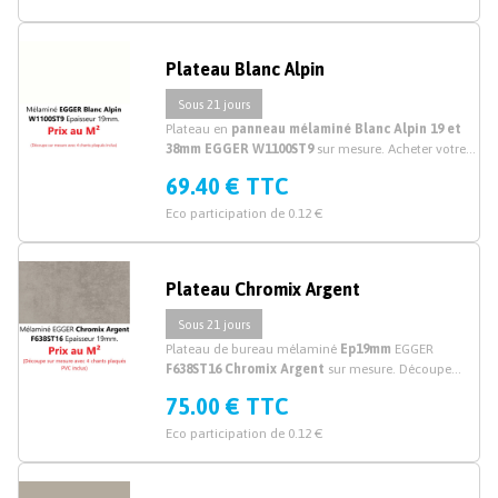
Plateau Blanc Alpin
Sous 21 jours
Plateau en
panneau mélaminé Blanc Alpin 19 et
38mm EGGER W1100ST9
sur mesure. Acheter votre
plateau, planche et plan de travail bureau
69.40 € TTC
mélaminé blanc
découpé sur mesure. Prix au M²
Eco participation de 0.12 €
Plateau Chromix Argent
Sous 21 jours
Plateau de bureau mélaminé
Ep19mm
EGGER
F638ST16 Chromix Argent
sur mesure. Découpe
plateau mélaminé sur mesure.
75.00 € TTC
Eco participation de 0.12 €