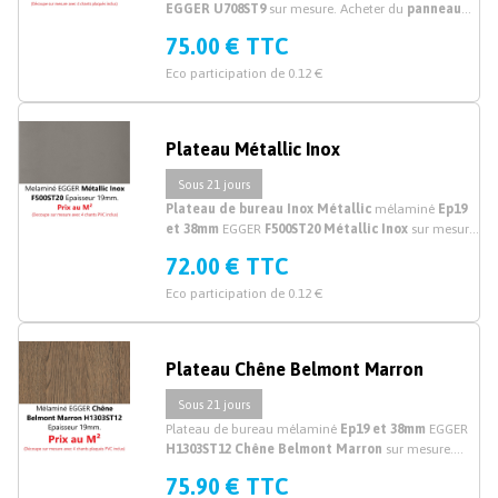
EGGER U708ST9
sur mesure. Acheter du
panneau
mélaminé gris
découpé sur mesure. Prix au M²
75.00 € TTC
Eco participation de 0.12 €
Plateau Métallic Inox
Sous 21 jours
Plateau de bureau Inox Métallic
mélaminé
Ep19
et 38mm
EGGER
F500ST20 Métallic Inox
sur mesure.
Découpe plateau de bureau mélaminé inox sur
72.00 € TTC
mesure.
Eco participation de 0.12 €
Plateau Chêne Belmont Marron
Sous 21 jours
Plateau de bureau mélaminé
Ep19 et 38mm
EGGER
H1303ST12 Chêne Belmont Marron
sur mesure.
Découpe plateau bureau mélaminé chêne sur
75.90 € TTC
mesure.