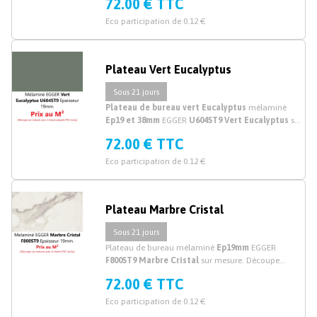
72.00 € TTC
Eco participation de 0.12 €
Plateau Vert Eucalyptus
Sous 21 jours
Plateau de bureau vert Eucalyptus
mélaminé
Ep19 et 38mm
EGGER
U604ST9 Vert Eucalyptus
sur
mesure. Découpe plateau et dessus de bureau
72.00 € TTC
mélaminé vert sur mesure en ligne.
Eco participation de 0.12 €
Plateau Marbre Cristal
Sous 21 jours
Plateau de bureau mélaminé
Ep19mm
EGGER
F800ST9 Marbre Cristal
sur mesure. Découpe
plateau mélaminé marbre blanc sur mesure.
72.00 € TTC
Eco participation de 0.12 €