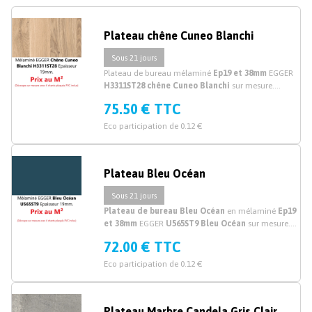
Plateau chêne Cuneo Blanchi
Sous 21 jours
Plateau de bureau mélaminé
Ep19 et 38mm
EGGER
H3311ST28 chêne Cuneo Blanchi
sur mesure.
Découpe plateau bureau mélaminé chêne sur
75.50 € TTC
mesure.
Eco participation de 0.12 €
Plateau Bleu Océan
Sous 21 jours
Plateau de bureau Bleu Océan
en mélaminé
Ep19
et 38mm
EGGER
U565ST9 Bleu Océan
sur mesure.
Découpe de dessus et plateau de bureau mélaminé
72.00 € TTC
bleu sur mesure. Vente en Ligne!
Eco participation de 0.12 €
Plateau Marbre Candela Gris Clair