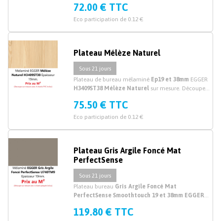
72.00 € TTC
sur mesure.
Eco participation de 0.12 €
Plateau Mélèze Naturel
Sous 21 jours
Plateau de bureau mélaminé
Ep19 et 38mm
EGGER
H3409ST38 Mélèze Naturel
sur mesure. Découpe
plateau et planche bureau mélaminé décor mélèze
75.50 € TTC
sur mesure.
Eco participation de 0.12 €
Plateau Gris Argile Foncé Mat
PerfectSense
Sous 21 jours
Plateau bureau
Gris Argile Foncé Mat
PerfectSense Smoothtouch 19 et 38mm EGGER
U740TM9
sur mesure. Acheter votre plan de travail
119.80 € TTC
Gris
laqué Mat pour bureau sur mesure. Prix au M²