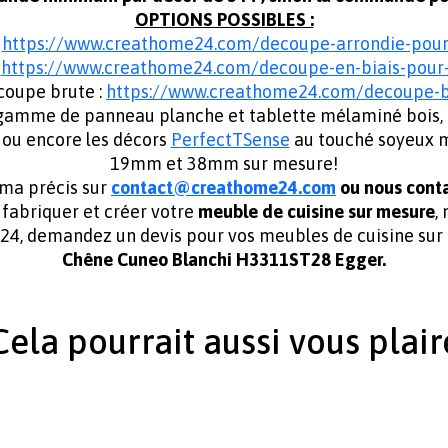
OPTIONS POSSIBLES :
:
https://www.creathome24.com/decoupe-arrondie-pou
:
https://www.creathome24.com/decoupe-en-biais-pou
coupe brute :
https://www.creathome24.com/decoupe-
mme de panneau planche et tablette mélaminé bois, unis 
ou encore les décors
PerfectTSense
au touché soyeux ma
19mm et 38mm sur mesure!
éma précis sur
contact@creathome24.com
ou nous conta
abriquer et créer votre
meuble de cuisine sur mesure
,
e24, demandez un devis pour vos meubles de cuisine s
Chêne Cuneo Blanchi H3311ST28 Egger.
Cela pourrait aussi vous plair