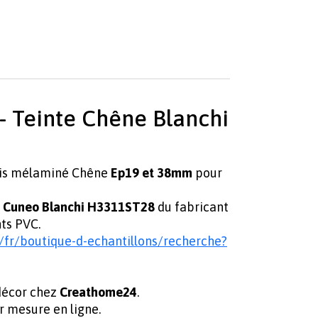
 Teinte Chêne Blanchi
ois mélaminé Chêne
Ep19 et 38mm
pour
 Cuneo Blanchi H3311ST28
du fabricant
nts PVC.
/fr/boutique-d-echantillons/recherche?
 décor chez
Creathome24
.
r mesure en ligne.