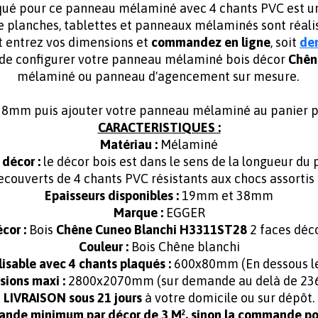
iqué pour ce panneau mélaminé avec 4 chants PVC est un
e planches, tablettes et panneaux mélaminés sont réal
t entrez vos dimensions et
commandez en ligne
, soit
de
 de configurer votre panneau mélaminé bois décor
Chên
mélaminé ou panneau d'agencement sur mesure.
 38mm puis ajouter votre panneau mélaminé au panier 
CARACTERISTIQUES :
Matériau :
Mélaminé
 décor :
le décor bois est dans le sens de la longueur du
ecouverts de 4 chants PVC résistants aux chocs assortis
Epaisseurs disponibles :
19mm et 38mm
Marque :
EGGER
cor :
Bois
Chêne Cuneo Blanchi H3311ST28
2 faces déc
Couleur :
Bois Chêne blanchi
isable avec 4 chants plaqués :
600x80mm (En dessous les
ions maxi :
2800x2070mm (sur demande au delà de 2
LIVRAISON sous 21 jours
à votre domicile ou sur dépôt.
ande minimum par décor de 3 M², sinon la commande pou