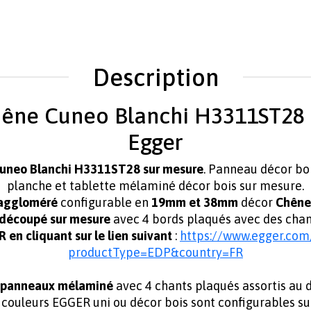
Description
ne Cuneo Blanchi H3311ST28 -
Egger
Cuneo Blanchi H3311ST28 sur mesure
. Panneau décor b
planche et tablette mélaminé décor bois sur mesure.
aggloméré
configurable en
19mm et 38mm
décor
Chêne
découpé sur mesure
avec 4 bords plaqués avec des cha
n cliquant sur le lien suivant
:
https://www.egger.com
productType=EDP&country=FR
t panneaux mélaminé
avec 4 chants plaqués assortis au
t couleurs EGGER uni ou décor bois sont configurables su