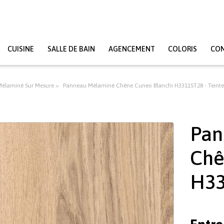
CUISINE
SALLE DE BAIN
AGENCEMENT
COLORIS
CO
élaminé Sur Mesure
Panneau Mélaminé Chêne Cuneo Blanchi H3311ST28 - Teinte
Pan
Chê
H33