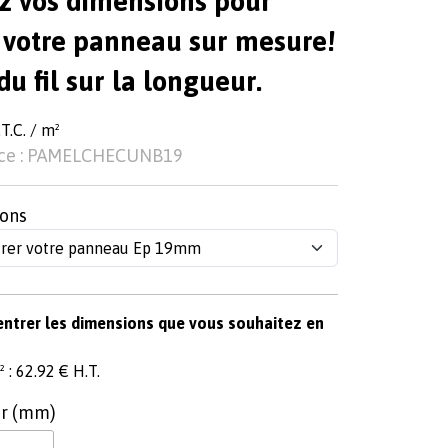
z vos dimensions pour
 votre panneau sur mesure!
du fil sur la longueur.
T.C. / m²
ce : PAMELCHECUNB19
ons
entrer les dimensions que vous souhaitez en
 : 62.92 € H.T.
r (mm)