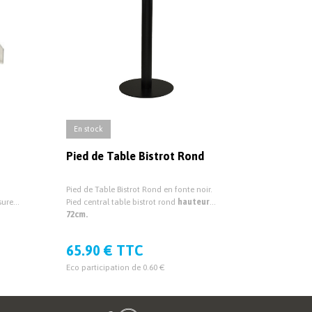
En stock
Pied de Table Bistrot Rond
Pied de Table Bistrot Rond en fonte noir.
sure
Pied central table bistrot rond
hauteur
 19mm
72cm.
65.90 € TTC
Eco participation de 0.60 €