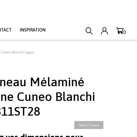
NTACT
INSPIRATION
0
 Chêne Blanchi Egger
neau Mélaminé
ne Cuneo Blanchi
11ST28
Sous 21 jours