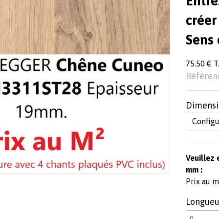
Entre
créer
Sens 
75.50 € T.
Référen
Dimensi
Veuillez 
mm :
Prix au m²
Longueu