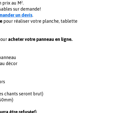
 prix au M².
isables sur demande!
mander un devis
.
e
pour réaliser votre planche, tablette
pour
acheter votre panneau en ligne.
 panneau
 au décor
ors
 chants seront brut)
360mm)
rra être refusée!)