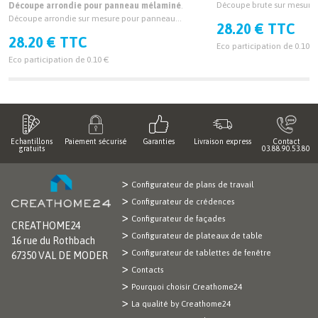
Découpe brute sur mesur
Découpe arrondie pour panneau mélaminé
.
épaisseur 19mm et 38mm.
Découpe arrondie sur mesure pour panneau
28.20 € TTC
mélaminé épaisseur 19mm et 38mm.
28.20 € TTC
Eco participation de 0.10 €
Eco participation de 0.10 €
Echantillons
Paiement sécurisé
Garanties
Livraison express
Contact
gratuits
03.88.90.53.80
Configurateur de plans de travail
Configurateur de crédences
Configurateur de façades
CREATHOME24
Configurateur de plateaux de table
16 rue du Rothbach
Configurateur de tablettes de fenêtre
67350 VAL DE MODER
Contacts
Pourquoi choisir Creathome24
La qualité by Creathome24