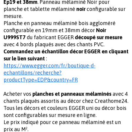
Ep19 et 38mm
. Panneau mélaminé Noir pour
planche et tablette mélaminé
noir
configurable sur
mesure.
Planche en panneau mélaminé bois aggloméré
configurable en
19mm et 38mm
décor
Noir
U999ST7
du fabricant
EGGER
découpé sur mesure
avec 4 bords plaqués avec des chants PVC.
Commandez un échantillon décor EGGER en cliquant
sur le lien suivant
:
https://www.egger.com/fr/boutique-d-
echantillons/recherche?
productType=EDP&country=FR
Acheter vos
planches et panneaux mélaminés
avec 4
chants plaqués assortis au décor chez Creathome24.
Tous les décors et couleurs EGGER uni ou décor bois
sont configurables sur mesure en ligne.
Le prix indiqué pour ce panneau mélaminé est un
prix au M².