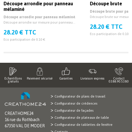
Découpe arrondie pour panneau
Découpe brute
mélaminé
Découpe brute pour pan
Découpe brute sur mesur
Découpe arrondie pour panneau mélaminé
.
épaisseur 19mm et 38mm.
Découpe arrondie sur mesure pour panneau
28.20 € TTC
mélaminé épaisseur 19mm et 38mm.
28.20 € TTC
Eco participation de 0.10 €
Eco participation de 0.10 €
Echantillons
Paiement sécurisé
Garanties
Livraison express
Contact
gratuits
03.88.90.53.80
Configurateur de plans de travail
Configurateur de crédences
Configurateur de façades
CREATHOME24
Configurateur de plateaux de table
16 rue du Rothbach
Configurateur de tablettes de fenêtre
67350 VAL DE MODER
Contacts