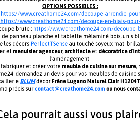
OPTIONS POSSIBLES :
:
https://www.creathome24.com/decoupe-arrondie-pou
:
https://www.creathome24.com/decoupe-en-biais-pou
coupe brute :
https://www.creathome24.com/decoupe-
panneau planche et tablette mélaminé bois, unis blanc,
e les décors
PerfectTSense
au touché soyeux mat, brill
er et
menuisier agenceur
,
architecte
et
décoratrice d'in
l'aménagement.
abriquer et créer votre
meuble de cuisine sur mesure
,
home24, demandez un devis pour vos meubles de cuisin
aillerie
BLUM
décor
Frêne Lugano Naturel Clair H1204
éma précis sur
contact@creathome24.com
ou nous conta
Cela pourrait aussi vous plair