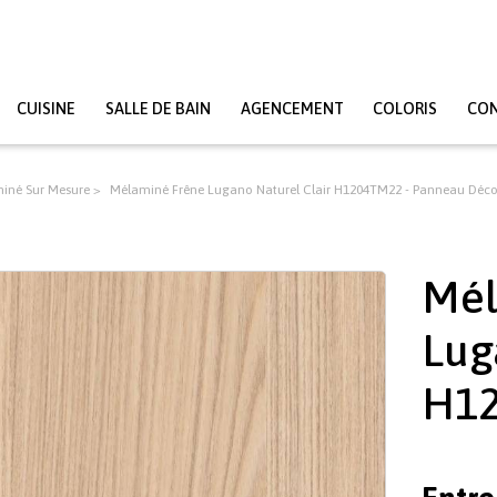
CUISINE
SALLE DE BAIN
AGENCEMENT
COLORIS
CO
iné Sur Mesure
Mélaminé Frêne Lugano Naturel Clair H1204TM22 - Panneau Décor
Mél
Lug
H1