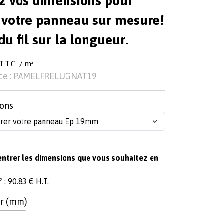
z vos dimensions pour
 votre panneau sur mesure!
du fil sur la longueur.
T.T.C. / m²
ce : PAMELFRELUGNAT19
ons
entrer les dimensions que vous souhaitez en
 : 90.83 € H.T.
r (mm)