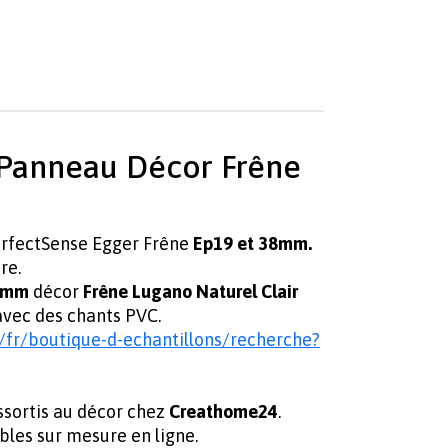
 Panneau Décor Frêne
erfectSense Egger Frêne
Ep19 et 38mm.
re.
8mm
décor
Frêne Lugano Naturel Clair
avec des chants PVC.
/fr/boutique-d-echantillons/recherche?
ssortis au décor chez
Creathome24
.
bles sur mesure en ligne.