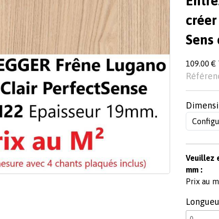
Entre
créer
Sens 
109.00 € 
Référen
Dimensi
Veuillez 
mm :
Prix au m²
Longueu