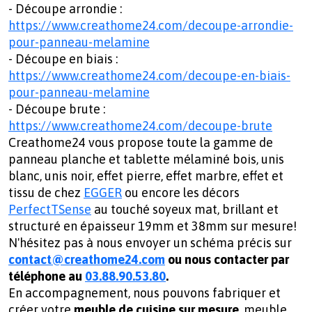
- Découpe arrondie :
https://www.creathome24.com/decoupe-arrondie-
pour-panneau-melamine
- Découpe en biais :
https://www.creathome24.com/decoupe-en-biais-
pour-panneau-melamine
- Découpe brute :
https://www.creathome24.com/decoupe-brute
Creathome24 vous propose toute la gamme de
panneau planche et tablette mélaminé bois, unis
blanc, unis noir, effet pierre, effet marbre, effet et
tissu de chez
EGGER
ou encore les décors
PerfectTSense
au touché soyeux mat, brillant et
structuré en épaisseur 19mm et 38mm sur mesure!
N'hésitez pas à nous envoyer un schéma précis sur
contact@creathome24.com
ou nous contacter par
téléphone au
03.88.90.53.80
.
En accompagnement, nous pouvons fabriquer et
créer votre
meuble de cuisine sur mesure
, meuble