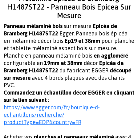
H1487ST22 - Panneau Bois Epicea Sur
Mesure
Panneau mélaminé
bois
sur mesure
Epicéa de
Bramberg H1487ST22
Egger. Panneau bois épicéa
en mélaminé décor bois
Ep19 et 38mm
pour
planche
et tablette mélaminé aspect bois sur mesure.
Planche en panneau mélaminé bois
en aggloméré
configurable en
19mm et 38mm
décor
Epicéa de
Bramberg H1487ST22
du fabricant
EGGER
découpé
sur mesure
avec 4 bords plaqués avec des chants
PVC.
Commandez un échantillon décor EGGER en cliquant
sur le lien suivant
:
https://www.egger.com/fr/boutique-d-
echantillons/recherche?
productType=EDP&country=FR
Acheter vos
planches et panneaux mélaminé
avec 4