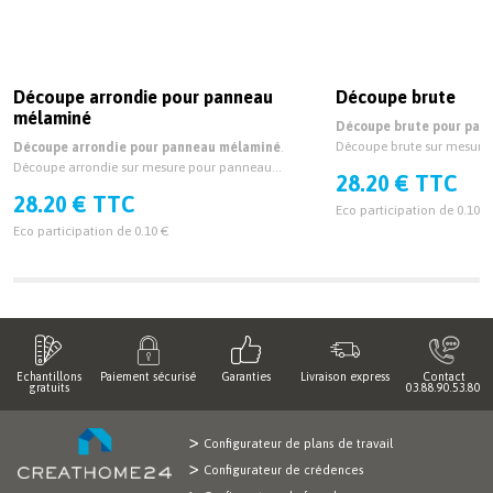
Découpe arrondie pour panneau
Découpe brute
mélaminé
Découpe brute pour pan
Découpe brute sur mesur
Découpe arrondie pour panneau mélaminé
.
épaisseur 19mm et 38mm.
Découpe arrondie sur mesure pour panneau
28.20 € TTC
mélaminé épaisseur 19mm et 38mm.
28.20 € TTC
Eco participation de 0.10 €
Eco participation de 0.10 €
Echantillons
Paiement sécurisé
Garanties
Livraison express
Contact
gratuits
03.88.90.53.80
Configurateur de plans de travail
Configurateur de crédences