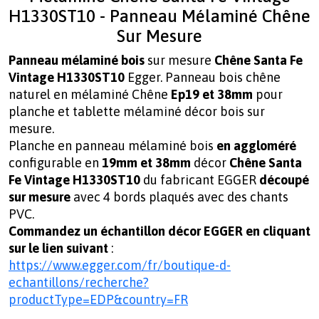
H1330ST10 - Panneau Mélaminé Chêne
Sur Mesure
Panneau mélaminé
bois
sur mesure
Chêne Santa Fe
Vintage H1330ST10
Egger. Panneau bois chêne
naturel en mélaminé Chêne
Ep19 et 38mm
pour
planche et tablette mélaminé décor bois sur
mesure.
Planche en panneau mélaminé bois
en aggloméré
configurable en
19mm et 38mm
décor
Chêne Santa
Fe Vintage H1330ST10
du fabricant
EGGER
découpé
sur mesure
avec 4 bords plaqués avec des chants
PVC.
Commandez un échantillon décor EGGER en cliquant
sur le lien suivant
:
https://www.egger.com/fr/boutique-d-
echantillons/recherche?
productType=EDP&country=FR