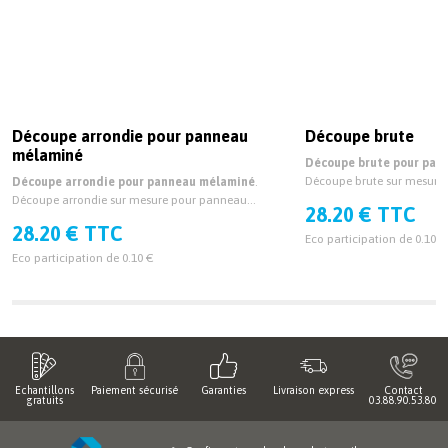
Découpe arrondie pour panneau
Découpe brute
mélaminé
Découpe brute pour pan
Découpe brute sur mesur
Découpe arrondie pour panneau mélaminé
.
épaisseur 19mm et 38mm.
Découpe arrondie sur mesure pour panneau
28.20 € TTC
mélaminé épaisseur 19mm et 38mm.
28.20 € TTC
Eco participation de 0.10 €
Eco participation de 0.10 €
Echantillons
Paiement sécurisé
Garanties
Livraison express
Contact
gratuits
03.88.90.53.80