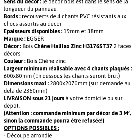
Sens du décor :
le décor bois est dans le sens de la
longueur du panneau
Bords :
recouverts de 4 chants PVC résistants aux
chocs assortis au décor
Epaisseurs disponibles :
19mm et 38mm
Marque :
EGGER
Décor :
Bois
Chêne Halifax Zinc H3176ST37
2 faces
décors
Couleur :
Bois Chêne zinc
Largeur minimum réalisable avec 4 chants plaqués :
600x80mm (En dessous les chants seront brut)
Dimensions maxi :
2800x2070mm (sur demande au
delà de 2360mm)
LIVRAISON sous 21 jours
à votre domicile ou sur
dépôt.
(Attention : commande minimum par décor de 3 M²,
sinon la commande pourra être refusée!)
OPTIONS POSSIBLES :
- Découpe arrondie :