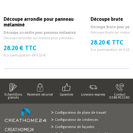
Découpe arrondie pour panneau
Découpe brute
mélaminé
Découpe brute pour pan
Découpe brute sur mesur
Découpe arrondie pour panneau mélaminé
.
épaisseur 19mm et 38mm.
Découpe arrondie sur mesure pour panneau
28.20 € TTC
mélaminé épaisseur 19mm et 38mm.
28.20 € TTC
Eco participation de 0.10 €
Eco participation de 0.10 €
Echantillons
Paiement sécurisé
Garanties
Livraison express
Contact
gratuits
03.88.90.53.80
Configurateur de plans de travail
Configurateur de crédences
Configurateur de façades
CREATHOME24