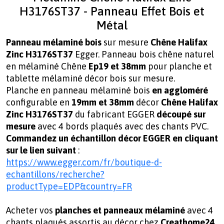
H3176ST37 - Panneau Effet Bois et
Métal
Panneau mélaminé
bois
sur mesure
Chêne Halifax
Zinc H3176ST37
Egger. Panneau bois chêne naturel
en mélaminé Chêne
Ep19 et 38mm
pour
planche et
tablette mélaminé décor bois sur mesure.
Planche en panneau mélaminé bois
en aggloméré
configurable en
19mm et 38mm
décor
Chêne Halifax
Zinc H3176ST37
du fabricant
EGGER
découpé sur
mesure
avec 4 bords plaqués avec des chants PVC.
Commandez un échantillon décor EGGER en cliquant
sur le lien suivant
:
https://www.egger.com/fr/boutique-d-
echantillons/recherche?
productType=EDP&country=FR
Acheter vos
planches et panneaux mélaminé
avec 4
chants plaqués assortis au décor chez
Creathome24
.