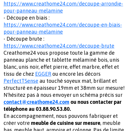
https://www.creathome24.com/decoupe-arrondie-
pour-panneau-melamine
- Découpe en biais :
https://www.creathome24.com/decoupe-en-biais-
pour-panneau-melamine
- Découpe brute :
https://www.creathome24.com/decoupe-brute
Creathome24 vous propose toute la gamme de
panneau planche et tablette mélaminé bois, unis
blanc, unis noir, effet pierre, effet marbre, effet et
tissu de chez
EGGER
ou encore les décors
PerfectTSense
au touché soyeux mat, brillant et
structuré en épaisseur 19mm et 38mm sur mesure!
N'hésitez pas à nous envoyer un schéma précis sur
contact@creathome24.com
ou nous contacter par
téléphone au 03.88.90.53.80.
En accompagnement, nous pouvons fabriquer et
créer votre
meuble de cuisine sur mesure
, meuble
bas, meuble haut, armoire et colonne. Pas de limite