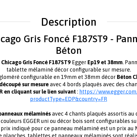
Description
ago Gris Foncé F187ST9 - Pann
Béton
 Chicago Gris Foncé F187ST9
Egger
Ep19 et 38mm
. Pan
tablette mélaminé décor configurable sur mesure.
ggloméré
configurable en
19mm et 38mm
décor
Béton C
découpé sur mesure
avec 4 bords plaqués avec des cha
n cliquant sur le lien suivant
:
https://www.egger.com
productType=EDP&country=FR
 panneaux mélaminés
avec 4 chants plaqués assortis au
t couleurs EGGER uni ou décor bois sont configurables su
 prix indiqué pour ce panneau mélaminé est un prix au 
e planches, tablettes et panneaux mélaminés sont réal