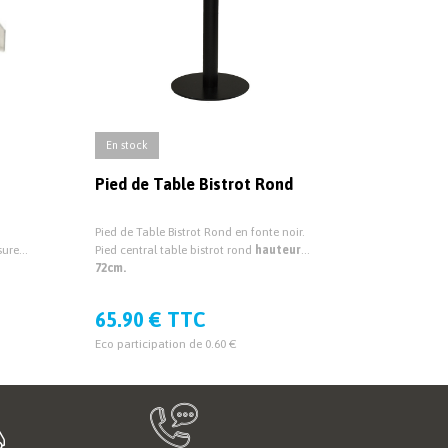
En stock
Pied de Table Bistrot Rond
Pied de Table Bistrot Rond en fonte noir.
sure
Pied central table bistrot rond
hauteur
 19mm
72cm.
65.90 € TTC
Eco participation de 0.60 €