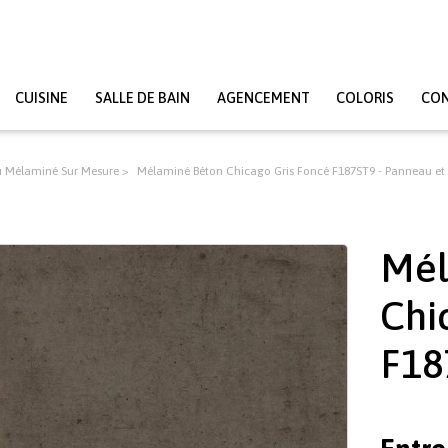
CUISINE
SALLE DE BAIN
AGENCEMENT
COLORIS
CO
 Mélaminé Sur Mesure
Mélaminé Béton Chicago Gris Foncé F187ST9 - Panneau et 
Mél
Chi
F18