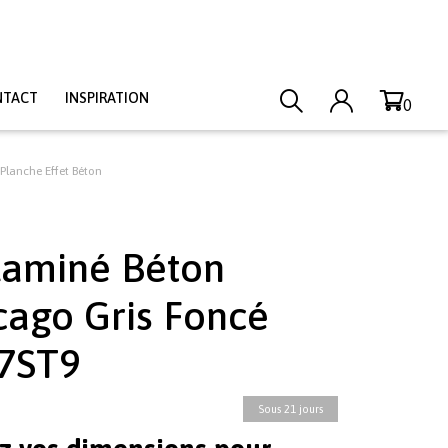
NTACT
INSPIRATION
0
Planche Effet Béton
aminé Béton
cago Gris Foncé
7ST9
Sous 21 jours