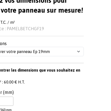
z vos dimensions pour
 votre panneau sur mesure!
T.C. / m²
ce : PAMELBETCHGF19
ons
entrer les dimensions que vous souhaitez en
 : 60.00 € H.T.
r (mm)
2360 mm