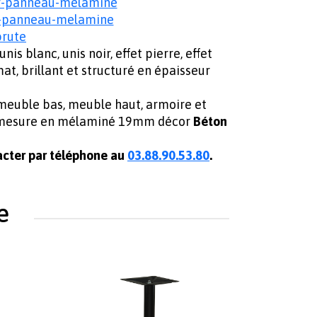
r-panneau-melamine
r-panneau-melamine
brute
blanc, unis noir, effet pierre, effet
t, brillant et structuré en épaisseur
 meuble bas, meuble haut, armoire et
ur mesure en mélaminé 19mm décor
Béton
cter par téléphone au
03.88.90.53.80
.
e