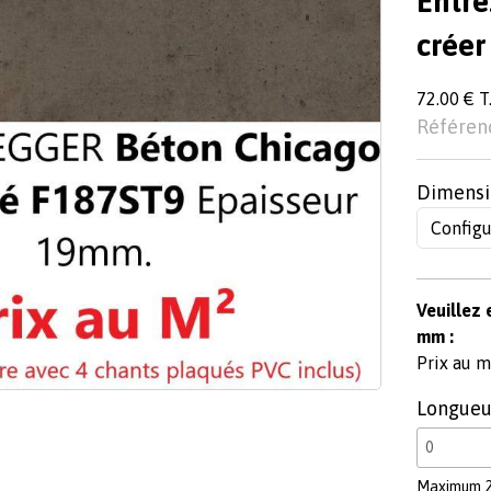
Entre
créer
72.00 € T.
Référen
Dimensi
Veuillez 
mm :
Prix au m²
Longueu
Maximum 