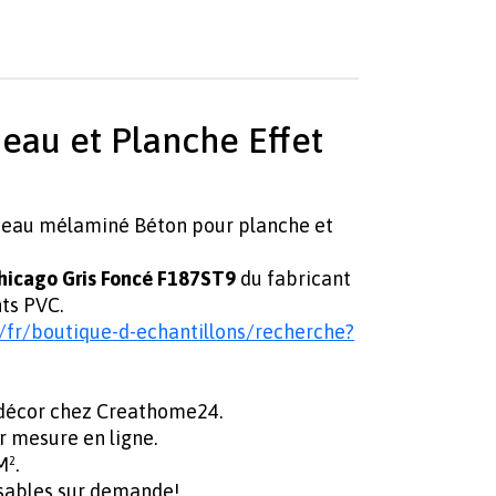
eau et Planche Effet
neau mélaminé Béton pour planche et
hicago Gris Foncé F187ST9
du fabricant
nts PVC.
/fr/boutique-d-echantillons/recherche?
 décor chez Creathome24.
r mesure en ligne.
M².
isables sur demande!