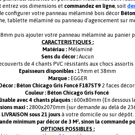
t entrez vos dimensions et
commandez en ligne
, soit
de
 de configurer votre panneau mélaminé bois décor
Béton
he, tablette mélaminé ou panneau d'agencement sur m
38mm puis ajouter votre panneau mélaminé au panier po
CARACTERISTIQUES :
Matériau :
Mélaminé
Sens du décor :
Aucun
ecouverts de 4 chants PVC résistants aux chocs assortis
Epaisseurs disponibles :
19mm et 38mm
Marque :
EGGER
Décor :
Béton Chicago Gris Foncé F187ST9
2 faces décor
Couleur : Béton Chicago Gris Foncé
isable avec 4 chants plaqués :
600x80mm (En dessous les
ions maxi :
2800x2070mm (sur demande au delà de 2
LIVRAISON sous 21 jours
à votre domicile ou sur dépôt.
ande minimum par décor de 3 M², sinon la commande pou
OPTIONS POSSIBLES :