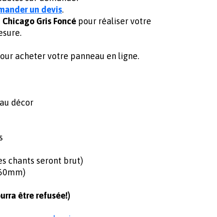
mander un devis
.
 Chicago Gris Foncé
pour réaliser votre
esure.
ur acheter votre panneau en ligne.
 au décor
s
 chants seront brut)
360mm)
rra être refusée!)