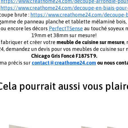
:
https://www.creathome24.com/decoupe-arrondie-pou
:
https://www.creathome24.com/decoupe-en-biais-pou
coupe brute :
https://www.creathome24.com/decoupe-
mme de panneau planche et tablette mélaminé bois, unis 
ou encore les décors
PerfectTSense
au touché soyeux ma
19mm et 38mm sur mesure!
abriquer et créer votre
meuble de cuisine sur mesure
,
e24, demandez un devis pour vos meubles de cuisine s
Chicago Gris Foncé F187ST9.
éma précis sur
contact@creathome24.com
ou nous conta
Cela pourrait aussi vous plair