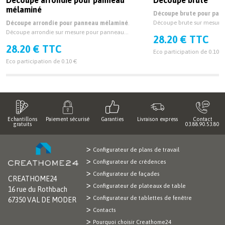
mélaminé
Découpe brute pour pan
Découpe brute sur mesur
Découpe arrondie pour panneau mélaminé
.
épaisseur 19mm et 38mm.
Découpe arrondie sur mesure pour panneau
28.20 € TTC
mélaminé épaisseur 19mm et 38mm.
28.20 € TTC
Eco participation de 0.10 €
Eco participation de 0.10 €
Echantillons
Paiement sécurisé
Garanties
Livraison express
Contact
gratuits
03.88.90.53.80
Configurateur de plans de travail
Configurateur de crédences
Configurateur de façades
CREATHOME24
Configurateur de plateaux de table
16 rue du Rothbach
Configurateur de tablettes de fenêtre
67350 VAL DE MODER
Contacts
Pourquoi choisir Creathome24