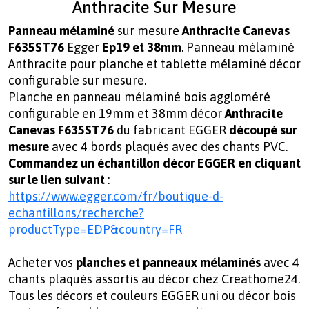
Anthracite Sur Mesure
Panneau mélaminé
sur mesure
Anthracite Canevas
F635ST76
Egger
Ep19 et 38mm
. Panneau mélaminé
Anthracite pour planche et tablette mélaminé décor
configurable sur mesure.
Planche en panneau mélaminé bois aggloméré
configurable en
19mm et 38mm
décor
Anthracite
Canevas F635ST76
du fabricant
EGGER
découpé sur
mesure
avec 4 bords plaqués avec des chants PVC.
Commandez un échantillon décor EGGER en cliquant
sur le lien suivant
:
https://www.egger.com/fr/boutique-d-
echantillons/recherche?
productType=EDP&country=FR
Acheter vos
planches et panneaux mélaminés
avec 4
chants plaqués assortis au décor chez Creathome24.
Tous les décors et couleurs EGGER uni ou décor bois