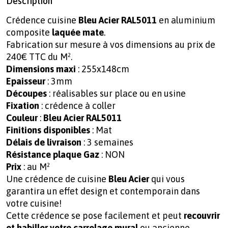
Description
Crédence cuisine
Bleu Acier RAL5011
en aluminium
composite
laquée mate
.
Fabrication sur mesure à vos dimensions au prix de
240€ TTC du M².
Dimensions maxi
: 255x148cm
Epaisseur
: 3mm
Découpes
: réalisables sur place ou en usine
Fixation
: crédence à coller
Couleur
:
Bleu Acier RAL5011
Finitions disponibles
: Mat
Délais de livraison
: 3 semaines
Résistance plaque Gaz
: NON
Prix
: au M²
Une crédence de cuisine
Bleu Acier
qui vous
garantira un effet design et contemporain dans
votre cuisine!
Cette crédence se pose facilement et peut
recouvrir
et habiller votre carrelage mural
ou ancienne